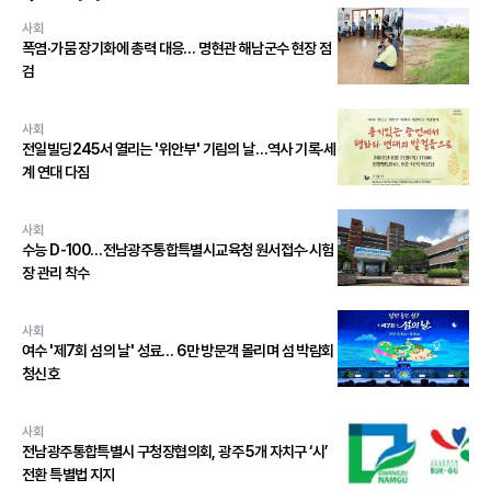
사회
폭염·가뭄 장기화에 총력 대응… 명현관 해남군수 현장 점
검
사회
전일빌딩245서 열리는 '위안부' 기림의 날…역사 기록·세
계 연대 다짐
사회
수능 D-100…전남광주통합특별시교육청 원서접수·시험
장 관리 착수
사회
여수 '제7회 섬의 날' 성료… 6만 방문객 몰리며 섬 박람회
청신호
사회
전남광주통합특별시 구청장협의회, 광주 5개 자치구 ‘시’
전환 특별법 지지