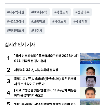
#
나주역세권
#
ktx나주역
#
복합도시
#
전남나주
#
서남권경제
#
교통허브
#
혁신도시
#
복합개발
#
미래형도시
#
나주시
실시간 인기 기사
"하키 인프라 입증" 목포국제축구센터 2026년 제1
1
07회 전국체전 경기 유치
2
지방의회 34년, 지방의회의 필요성
특별기고 / 三人成市虎(삼인성시호) 말은 존재하
3
지 않는 호랑이도 만든다
[기고] “생명을 잇는 연결고리, 119구급차 이용문
4
화와 응급처치의 중요성
5
‘메가 프로제트’ 서남권 변화의 계기가 되어야 한다