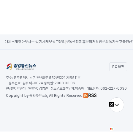
매체소개
찾아오시는 길
기사제보
광고문의
구독신청
제휴문의
저작권문의
독자투고
불편신
PC 버전
주소:
광주광역시 남구 천변좌로 552번길21 가동511호
등록번호:
광주 아-0024 등록일: 2008.03.06
편집인:
박종하
발행인:
김영란
청소년보호책임자:
박종하
대표전화:
062-227-0030
RSS
Copy
right by 중앙통신뉴스,
All Rights Reserved.