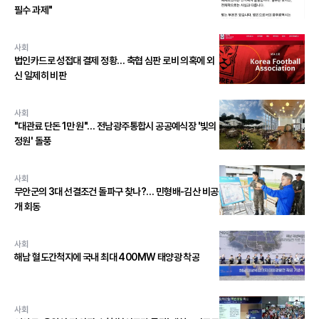
필수 과제"
사회
법인카드로 성접대 결제 정황… 축협 심판 로비 의혹에 외
신 일제히 비판
사회
"대관료 단돈 1만 원"… 전남광주통합시 공공예식장 '빛의
정원' 돌풍
사회
무안군의 3대 선결조건 돌파구 찾나?… 민형배-김산 비공
개 회동
사회
해남 혈도간척지에 국내 최대 400MW 태양광 착공
사회