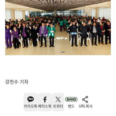
강천수 기자
카카오톡
페이스북
트위터
밴드
URL복사