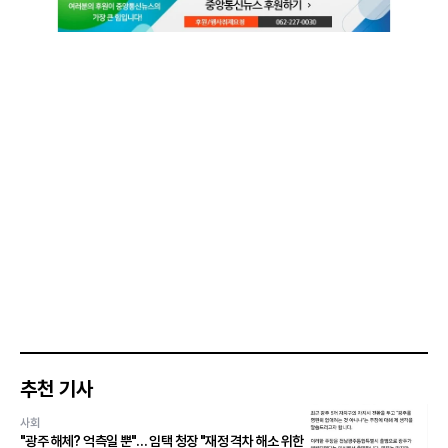
추천 기사
사회
"광주 해체? 억측일 뿐"… 임택 청장 "재정 격차 해소 위한