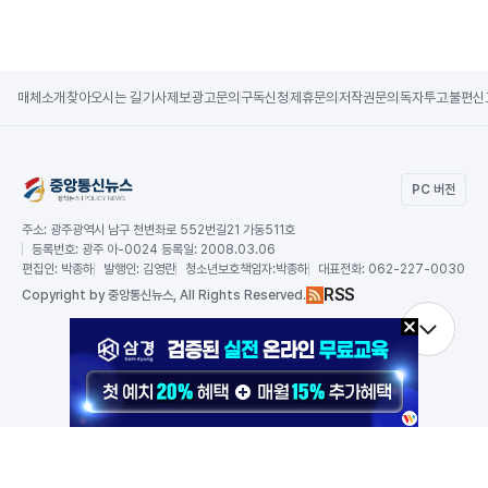
매체소개
찾아오시는 길
기사제보
광고문의
구독신청
제휴문의
저작권문의
독자투고
불편신
PC 버전
주소:
광주광역시 남구 천변좌로 552번길21 가동511호
등록번호:
광주 아-0024 등록일: 2008.03.06
편집인:
박종하
발행인:
김영란
청소년보호책임자:
박종하
대표전화:
062-227-0030
RSS
Copy
right by 중앙통신뉴스,
All Rights Reserved.