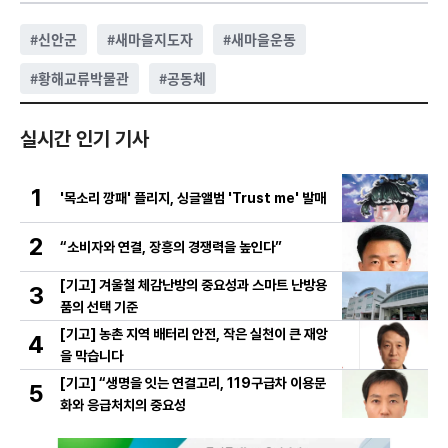
#
신안군
#
새마을지도자
#
새마을운동
#
황해교류박물관
#
공동체
실시간 인기 기사
1
'목소리 깡패' 플리지, 싱글앨범 'Trust me' 발매
2
“소비자와 연결, 장흥의 경쟁력을 높인다”
[기고] 겨울철 체감난방의 중요성과 스마트 난방용
3
품의 선택 기준
[기고] 농촌 지역 배터리 안전, 작은 실천이 큰 재앙
4
을 막습니다
[기고] “생명을 잇는 연결고리, 119구급차 이용문
5
화와 응급처치의 중요성