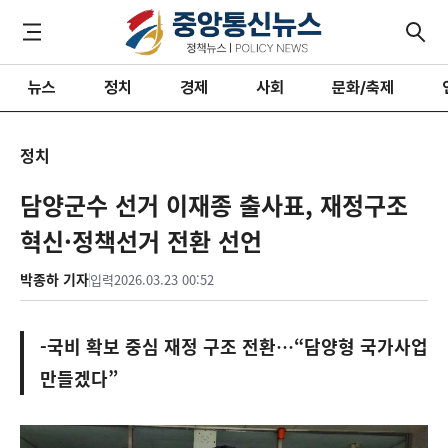
뉴스
정치
경제
사회
문화/축제
정치
담양군수 선거 이재종 출사표, 재정구조
혁신·정책선거 전환 선언
박종하 기자
입력
2026.03.23 00:52
-국비 확보 중심 재정 구조 전환…“담양형 국가사업
만들겠다”