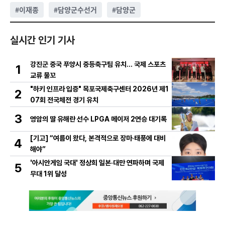
#
이재종
#
담양군수선거
#
담양군
실시간 인기 기사
강진군 중국 푸양시 중등축구팀 유치… 국제 스포츠
1
교류 물꼬
"하키 인프라 입증" 목포국제축구센터 2026년 제1
2
07회 전국체전 경기 유치
3
영암의 딸 유해란 선수 LPGA 메이저 2연승 대기록
[기고] “여름이 왔다, 본격적으로 장마·태풍에 대비
4
해야”
'아시안게임 국대' 정상희 일본·대만 연파하며 국제
5
무대 1위 달성