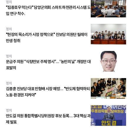
정치
"집중호우 막는다" 담양군의회 스마트 하천관리 시스템 도
입 연구 착수.
정치
"현장의 목소리가 시정 정책으로" 진보당 의원단 릴레이
민생 청취
정치
문금주 의원 “식량안보 주체 명시”… '농민의 날' 개정안 대
표발의
정치
김종훈 진보당 대표 민형배 시장 예방… "반도체 협력하되
노동·환경권 지켜야"
정치
안도걸 의원 통합특별시당위원장 후보 등록… 3대 핵심 과
제 발표