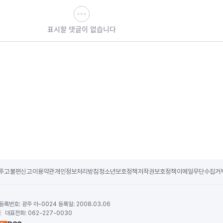
표시할 댓글이 없습니다
투고
불편신고
이용약관
개인정보처리방침
청소년보호정책
저작권보호정책
이메일무단수집거
등록번호:
광주 아-0024 등록일: 2008.03.06
하
대표전화:
062-227-0030