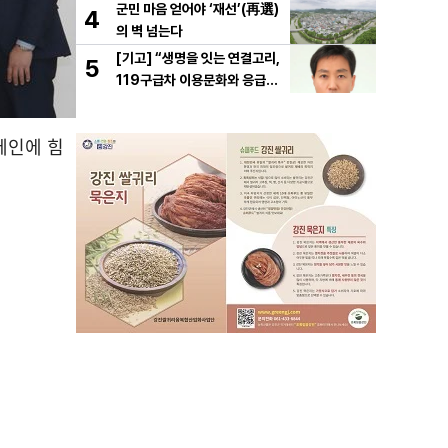
군민 마음 얻어야 ‘재선’(再選)
4
의 벽 넘는다
[기고] “생명을 잇는 연결고리,
5
119구급차 이용문화와 응급처
치의 중요성
페인에 힘