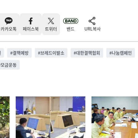
카카오톡
페이스북
트위터
밴드
URL복사
씰
#
결핵예방
#
브레드이발소
#
대한결핵협회
#
나눔캠페인
#
모금운동