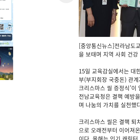
[중앙통신뉴스]전라남도교육
을 보태며 지역 사회 건강
15일 교육감실에서는 대
부(부지회장 국중돈) 관계자
크리스마스 씰 증정식’이 
전남교육청은 결핵 예방을
며 나눔의 가치를 실천했다
크리스마스 씰은 결핵 퇴
으로 오래전부터 이어져온
이다. 올해는 인기 캐릭터