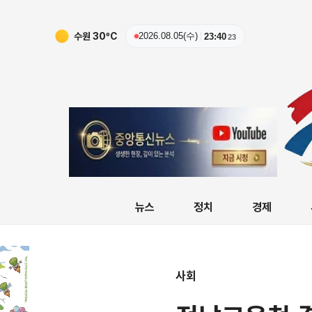
수원
30
ºC
2026.08.05(수)
23:40
24
뉴스
정치
경제
사회