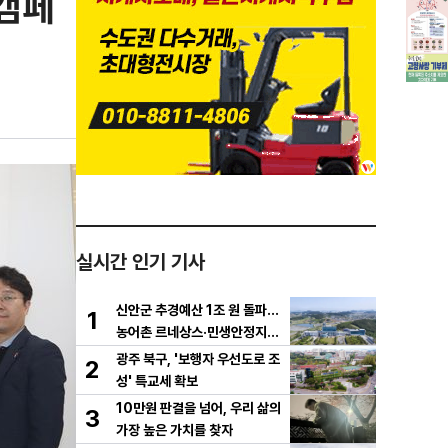
 캠페
실시간 인기 기사
신안군 추경예산 1조 원 돌파…
1
농어촌 르네상스·민생안정지원
금 집중 편성
광주 북구, '보행자 우선도로 조
2
성' 특교세 확보
10만원 판결을 넘어, 우리 삶의
3
가장 높은 가치를 찾자