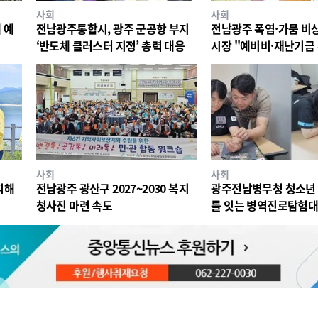
사회
사회
 예
전남광주통합시, 광주 군공항 부지
전남광주 폭염·가뭄 비
‘반도체 클러스터 지정’ 총력 대응
시장 "예비비·재난기금
대응"
사회
사회
피해
전남광주 광산구 2027~2030 복지
광주전남병무청 청소년 
청사진 마련 속도
를 잇는 병역진로탐험대