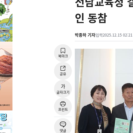
전남교육청 결
인 동참
박종하 기자
입력
2025.12.15 02:21
북마크
공유
가
글자크기
프린트
댓글