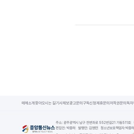
매체소개
찾아오시는 길
기사제보
광고문의
구독신청
제휴문의
저작권문의
독자
주소:
광주광역시 남구 천변좌로 552번길21 가동511호
편집인:
박종하
발행인:
김영란
청소년보호책임자:
박종