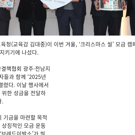
청(교육감 김대중)이 이번 겨울, ‘크리스마스 씰’ 모금 캠
 지키기에 나섰다.
한결핵협회 광주·전남지
들과 함께 ‘2025년
열렸다. 이날 행사에서
 위한 성금을 전달하
.
치 기금을 마련할 목적
 상징적인 모금 운동
 ‘브레드이발소’가 씰