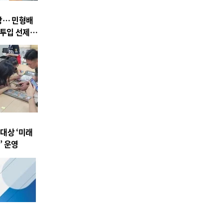
상… 민형배
 투입 선제
대상 ‘미래
’ 운영