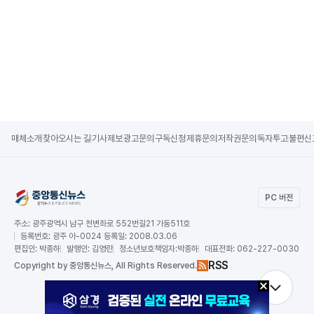
매체소개
찾아오시는 길
기사제보
광고문의
구독신청
제휴문의
저작권문의
독자투고
불편신
PC 버전
주소:
광주광역시 남구 천변좌로 552번길21 가동511호
등록번호:
광주 아-0024 등록일: 2008.03.06
편집인:
박종하
발행인:
김영란
청소년보호책임자:
박종하
대표전화:
062-227-0030
RSS
Copy
right by 중앙통신뉴스,
All Rights Reserved.