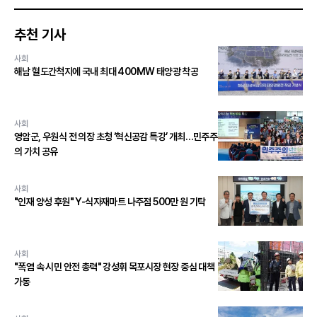
추천 기사
사회
해남 혈도간척지에 국내 최대 400MW 태양광 착공
사회
영암군, 우원식 전 의장 초청 ‘혁신공감 특강’ 개최…민주주
의 가치 공유
사회
"인재 양성 후원" Y-식자재마트 나주점 500만 원 기탁
사회
"폭염 속 시민 안전 총력" 강성휘 목포시장 현장 중심 대책
가동