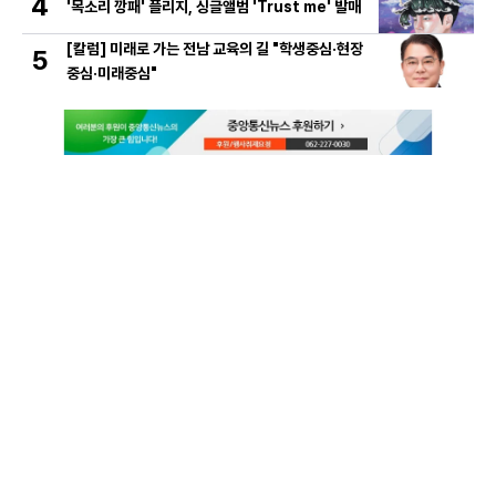
4
'목소리 깡패' 플리지, 싱글앨범 'Trust me' 발매
[칼럼] 미래로 가는 전남 교육의 길 "학생중심·현장
5
중심·미래중심"