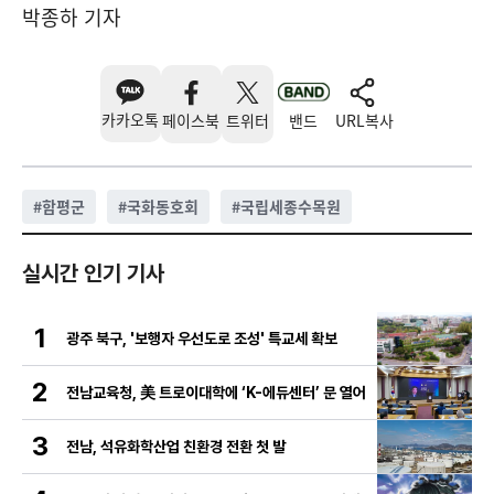
박종하 기자
카카오톡
페이스북
트위터
밴드
URL복사
#
함평군
#
국화동호회
#
국립세종수목원
실시간 인기 기사
1
광주 북구, '보행자 우선도로 조성' 특교세 확보
2
전남교육청, 美 트로이대학에 ‘K-에듀센터’ 문 열어
3
전남, 석유화학산업 친환경 전환 첫 발