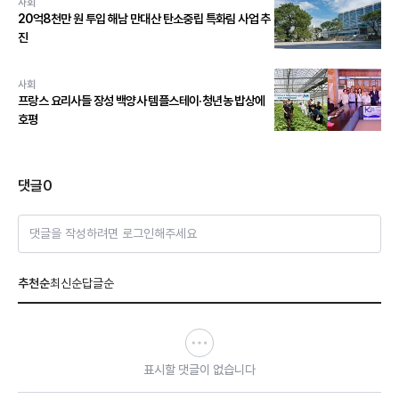
사회
20억8천만 원 투입 해남 만대산 탄소중립 특화림 사업 추
진
사회
프랑스 요리사들 장성 백양사 템플스테이·청년농 밥상에
호평
댓글
0
댓글을 작성하려면 로그인해주세요
추천순
최신순
답글순
표시할 댓글이 없습니다