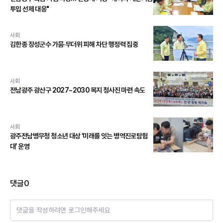
투입 선제 대응"
사회
김한종 장성군수 가뭄·무더위 피해 차단 행정력 집중
사회
전남광주 광산구 2027~2030 복지 청사진 마련 속도
사회
광주전남병무청 청소년 대상 ‘미래를 잇는 병역진로탐험
대’ 운영
댓글
0
댓글을 작성하려면 로그인해주세요