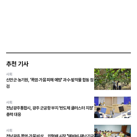
추천 기사
사회
신안군·농기원, '폭염·가뭄 피해 예방' 과수·밭작물 합동 점
검
사회
전남광주통합시, 광주 군공항 부지 ‘반도체 클러스터 지정’
총력 대응
사회
전남광주 폭염·가뭄 비상… 민형배 시장 "예비비·재난기금