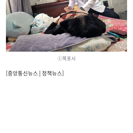
ⓒ목포시
[중앙통신뉴스│정책뉴스]