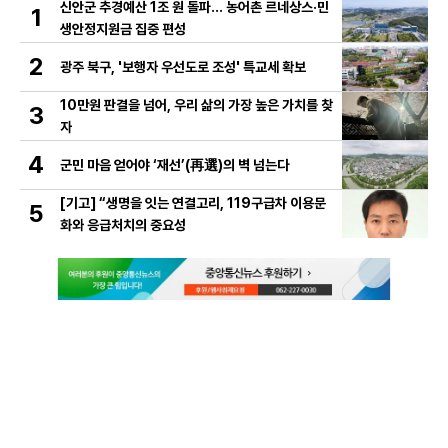
신안군 추경예산 1조 원 돌파… 농어촌 르네상스·민
1
생안정지원금 집중 편성
2
광주 북구, '보행자 우선도로 조성' 특교세 확보
10만원 판결을 넘어, 우리 삶의 가장 높은 가치를 찾
3
자
4
군민 마음 얻어야 ‘재선’(再選)의 벽 넘는다
[기고] “생명을 잇는 연결고리, 119구급차 이용문
5
화와 응급처치의 중요성