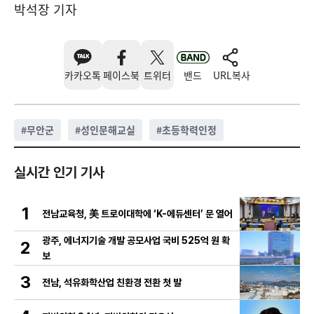
박석장 기자
카카오톡
페이스북
트위터
밴드
URL복사
#
무안군
#
성인문해교실
#
초등학력인정
실시간 인기 기사
1
전남교육청, 美 트로이대학에 ‘K-에듀센터’ 문 열어
광주, 에너지기술 개발 공모사업 국비 525억 원 확
2
보
3
전남, 석유화학산업 친환경 전환 첫 발