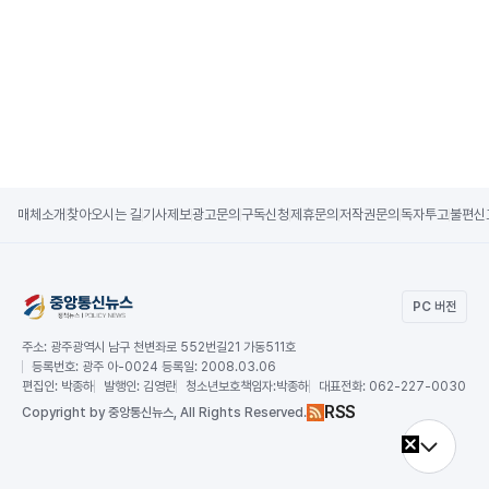
매체소개
찾아오시는 길
기사제보
광고문의
구독신청
제휴문의
저작권문의
독자투고
불편신
PC 버전
주소:
광주광역시 남구 천변좌로 552번길21 가동511호
등록번호:
광주 아-0024 등록일: 2008.03.06
편집인:
박종하
발행인:
김영란
청소년보호책임자:
박종하
대표전화:
062-227-0030
RSS
Copy
right by 중앙통신뉴스,
All Rights Reserved.