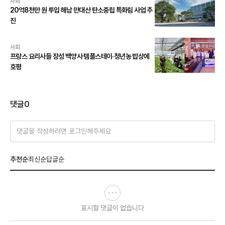
사회
20억8천만 원 투입 해남 만대산 탄소중립 특화림 사업 추
진
사회
프랑스 요리사들 장성 백양사 템플스테이·청년농 밥상에
호평
댓글
0
댓글을 작성하려면 로그인해주세요
추천순
최신순
답글순
표시할 댓글이 없습니다