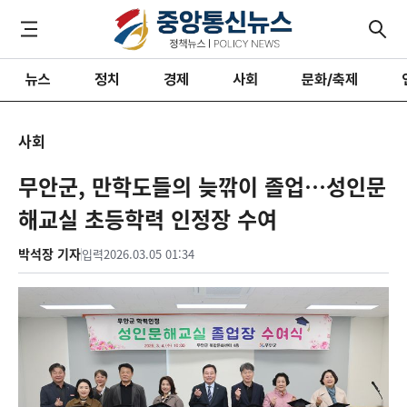
뉴스
정치
경제
사회
문화/축제
사회
무안군, 만학도들의 늦깎이 졸업…성인문
해교실 초등학력 인정장 수여
박석장 기자
입력
2026.03.05 01:34