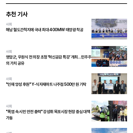
추천 기사
사회
해남 혈도간척지에 국내 최대 400MW 태양광 착공
사회
영암군, 우원식 전 의장 초청 ‘혁신공감 특강’ 개최…민주주
의 가치 공유
사회
"인재 양성 후원" Y-식자재마트 나주점 500만 원 기탁
사회
"폭염 속 시민 안전 총력" 강성휘 목포시장 현장 중심 대책
가동