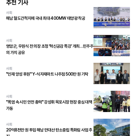
추천 기사
사회
해남 혈도간척지에 국내 최대 400MW 태양광 착공
사회
영암군, 우원식 전 의장 초청 ‘혁신공감 특강’ 개최…민주주
의 가치 공유
사회
"인재 양성 후원" Y-식자재마트 나주점 500만 원 기탁
사회
"폭염 속 시민 안전 총력" 강성휘 목포시장 현장 중심 대책
가동
사회
20억8천만 원 투입 해남 만대산 탄소중립 특화림 사업 추