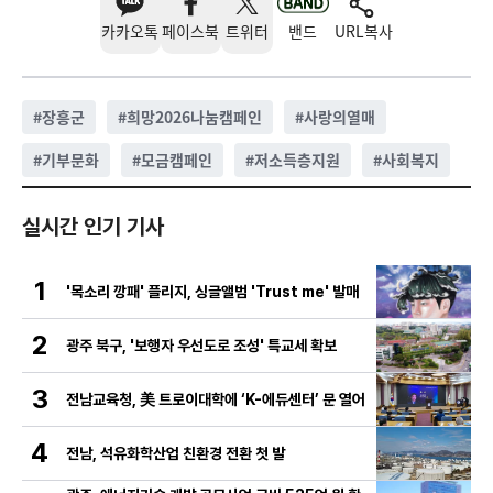
카카오톡
페이스북
트위터
밴드
URL복사
#
장흥군
#
희망2026나눔캠페인
#
사랑의열매
#
기부문화
#
모금캠페인
#
저소득층지원
#
사회복지
실시간 인기 기사
1
'목소리 깡패' 플리지, 싱글앨범 'Trust me' 발매
2
광주 북구, '보행자 우선도로 조성' 특교세 확보
3
전남교육청, 美 트로이대학에 ‘K-에듀센터’ 문 열어
4
전남, 석유화학산업 친환경 전환 첫 발