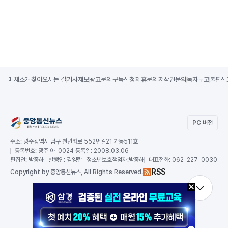
매체소개
찾아오시는 길
기사제보
광고문의
구독신청
제휴문의
저작권문의
독자투고
불편신
PC 버전
주소:
광주광역시 남구 천변좌로 552번길21 가동511호
등록번호:
광주 아-0024 등록일: 2008.03.06
편집인:
박종하
발행인:
김영란
청소년보호책임자:
박종하
대표전화:
062-227-0030
RSS
Copy
right by 중앙통신뉴스,
All Rights Reserved.