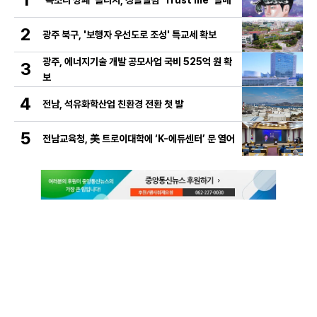
'목소리 깡패' 플리지, 싱글앨범 'Trust me' 발매
2
광주 북구, '보행자 우선도로 조성' 특교세 확보
광주, 에너지기술 개발 공모사업 국비 525억 원 확
3
보
4
전남, 석유화학산업 친환경 전환 첫 발
5
전남교육청, 美 트로이대학에 ‘K-에듀센터’ 문 열어