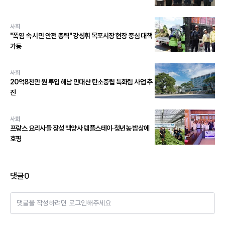
사회
"폭염 속 시민 안전 총력" 강성휘 목포시장 현장 중심 대책
가동
사회
20억8천만 원 투입 해남 만대산 탄소중립 특화림 사업 추
진
사회
프랑스 요리사들 장성 백양사 템플스테이·청년농 밥상에
호평
댓글
0
댓글을 작성하려면 로그인해주세요