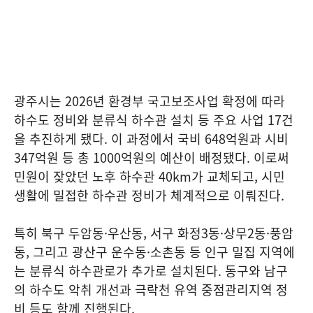
광주시는 2026년 환경부 국고보조사업 확정에 따라
하수도 정비와 분류식 하수관 설치 등 주요 사업 17건
을 추진하게 됐다. 이 과정에서 국비 648억원과 시비
347억원 등 총 1000억원의 예산이 배정됐다. 이로써
민원이 잦았던 노후 하수관 40km가 교체되고, 시민
생활에 밀접한 하수관 정비가 체계적으로 이뤄진다.
특히 북구 두암동·우산동, 서구 화정3동·상무2동·풍암
동, 그리고 광산구 운수동·소촌동 등 인구 밀집 지역에
는 분류식 하수관로가 추가로 설치된다. 동구와 남구
의 하수도 악취 개선과 극락천 유역 중점관리지역 정
비 등도 함께 진행된다.