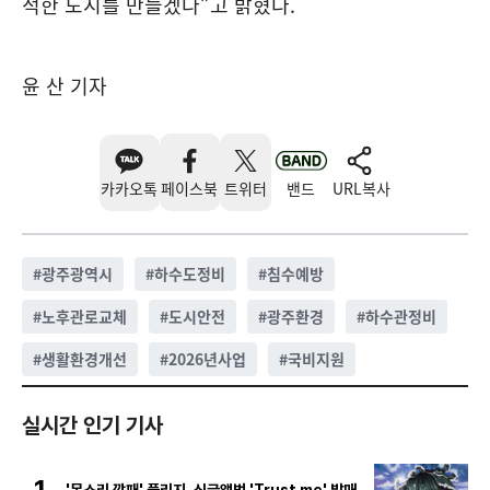
적한 도시를 만들겠다”고 밝혔다.
윤 산 기자
카카오톡
페이스북
트위터
밴드
URL복사
#
광주광역시
#
하수도정비
#
침수예방
#
노후관로교체
#
도시안전
#
광주환경
#
하수관정비
#
생활환경개선
#
2026년사업
#
국비지원
실시간 인기 기사
1