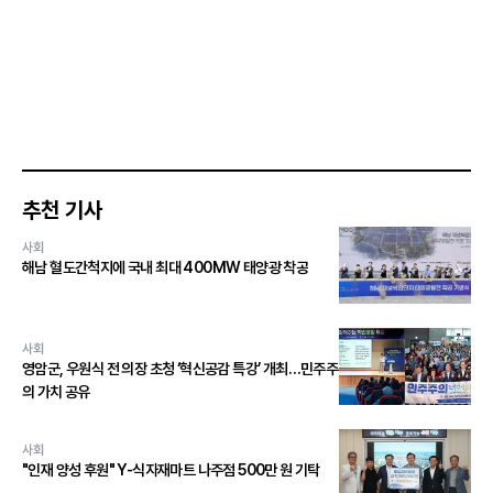
추천 기사
사회
해남 혈도간척지에 국내 최대 400MW 태양광 착공
사회
영암군, 우원식 전 의장 초청 ‘혁신공감 특강’ 개최…민주주
의 가치 공유
사회
"인재 양성 후원" Y-식자재마트 나주점 500만 원 기탁