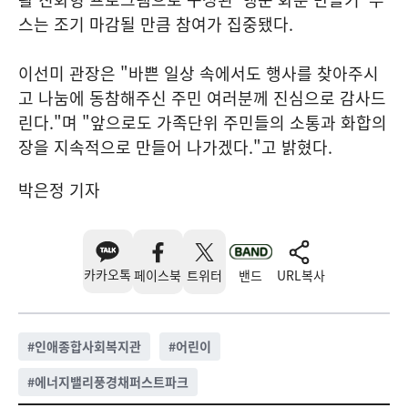
스는 조기 마감될 만큼 참여가 집중됐다.
이선미 관장은 "바쁜 일상 속에서도 행사를 찾아주시
고 나눔에 동참해주신 주민 여러분께 진심으로 감사드
린다."며 "앞으로도 가족단위 주민들의 소통과 화합의
장을 지속적으로 만들어 나가겠다."고 밝혔다.
박은정 기자
카카오톡
페이스북
트위터
밴드
URL복사
#
인애종합사회복지관
#
어린이
#
에너지밸리풍경채퍼스트파크