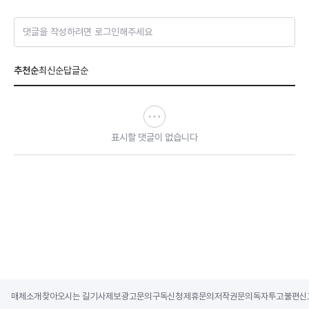
댓글을 작성하려면 로그인해주세요
추천순
최신순
답글순
표시할 댓글이 없습니다
매체소개
찾아오시는 길
기사제보
광고문의
구독신청
제휴문의
저작권문의
독자투고
불편신