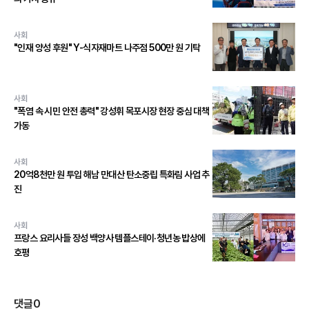
사회
"인재 양성 후원" Y-식자재마트 나주점 500만 원 기탁
사회
"폭염 속 시민 안전 총력" 강성휘 목포시장 현장 중심 대책
가동
사회
20억8천만 원 투입 해남 만대산 탄소중립 특화림 사업 추
진
사회
프랑스 요리사들 장성 백양사 템플스테이·청년농 밥상에
호평
댓글
0