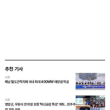
추천 기사
사회
해남 혈도간척지에 국내 최대 400MW 태양광 착공
사회
영암군, 우원식 전 의장 초청 ‘혁신공감 특강’ 개최…민주주
의 가치 공유