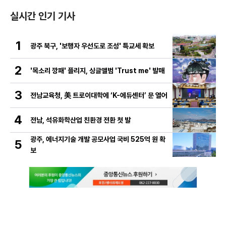
실시간 인기 기사
1
광주 북구, '보행자 우선도로 조성' 특교세 확보
2
'목소리 깡패' 플리지, 싱글앨범 'Trust me' 발매
3
전남교육청, 美 트로이대학에 ‘K-에듀센터’ 문 열어
4
전남, 석유화학산업 친환경 전환 첫 발
광주, 에너지기술 개발 공모사업 국비 525억 원 확
5
보