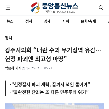
뉴스
정치
경제
사회
문화/축제
정치
광주시의회 “내란 수괴 무기징역 유감…
헌정 파괴엔 최고형 마땅”
박종하 기자
입력
2026.02.20 05:21
-“헌정질서 파괴 세력, 끝까지 책임 물어야”
-“불완전한 단죄는 또 다른 민주주의 위기”