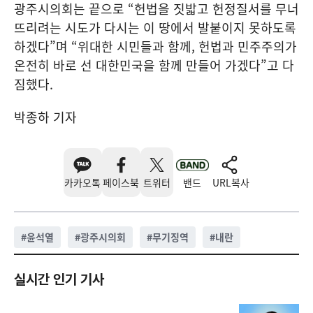
광주시의회는 끝으로 “헌법을 짓밟고 헌정질서를 무너
뜨리려는 시도가 다시는 이 땅에서 발붙이지 못하도록
하겠다”며 “위대한 시민들과 함께, 헌법과 민주주의가
온전히 바로 선 대한민국을 함께 만들어 가겠다”고 다
짐했다.
박종하 기자
카카오톡
페이스북
트위터
밴드
URL복사
#
윤석열
#
광주시의회
#
무기징역
#
내란
실시간 인기 기사