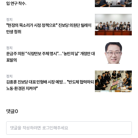
입 연구 착수.
정치
"현장의 목소리가 시정 정책으로" 진보당 의원단 릴레이
민생 청취
정치
문금주 의원 “식량안보 주체 명시”… '농민의 날' 개정안 대
표발의
정치
김종훈 진보당 대표 민형배 시장 예방… "반도체 협력하되
노동·환경권 지켜야"
댓글
0
댓글을 작성하려면 로그인해주세요