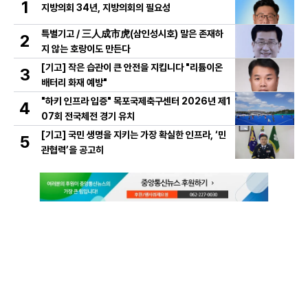
1
지방의회 34년, 지방의회의 필요성
특별기고 / 三人成市虎(삼인성시호) 말은 존재하
2
지 않는 호랑이도 만든다
[기고] 작은 습관이 큰 안전을 지킵니다 "리튬이온
3
배터리 화재 예방"
"하키 인프라 입증" 목포국제축구센터 2026년 제1
4
07회 전국체전 경기 유치
[기고] 국민 생명을 지키는 가장 확실한 인프라, ‘민
5
관협력’을 공고히