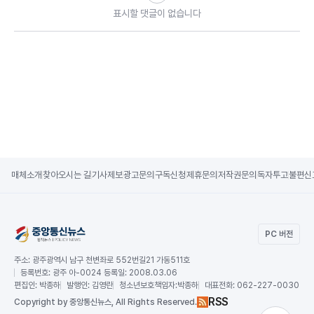
표시할 댓글이 없습니다
매체소개
찾아오시는 길
기사제보
광고문의
구독신청
제휴문의
저작권문의
독자투고
불편신
PC 버전
주소:
광주광역시 남구 천변좌로 552번길21 가동511호
등록번호:
광주 아-0024 등록일: 2008.03.06
편집인:
박종하
발행인:
김영란
청소년보호책임자:
박종하
대표전화:
062-227-0030
RSS
Copy
right by 중앙통신뉴스,
All Rights Reserved.