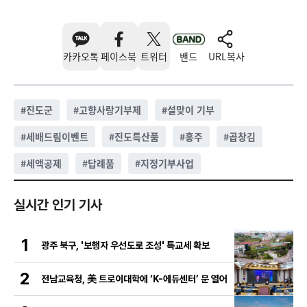
카카오톡
페이스북
트위터
밴드
URL복사
#
진도군
#
고향사랑기부제
#
설맞이 기부
#
세배드림이벤트
#
진도특산품
#
홍주
#
곱창김
#
세액공제
#
답례품
#
지정기부사업
실시간 인기 기사
1
광주 북구, '보행자 우선도로 조성' 특교세 확보
2
전남교육청, 美 트로이대학에 ‘K-에듀센터’ 문 열어