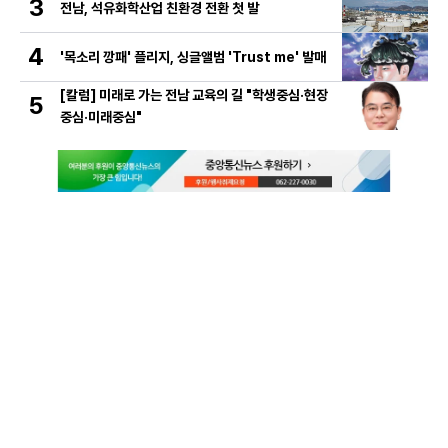
3
전남, 석유화학산업 친환경 전환 첫 발
4
'목소리 깡패' 플리지, 싱글앨범 'Trust me' 발매
[칼럼] 미래로 가는 전남 교육의 길 "학생중심·현장
5
중심·미래중심"