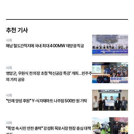
추천 기사
사회
해남 혈도간척지에 국내 최대 400MW 태양광 착공
사회
영암군, 우원식 전 의장 초청 ‘혁신공감 특강’ 개최…민주주
의 가치 공유
사회
"인재 양성 후원" Y-식자재마트 나주점 500만 원 기탁
사회
"폭염 속 시민 안전 총력" 강성휘 목포시장 현장 중심 대책