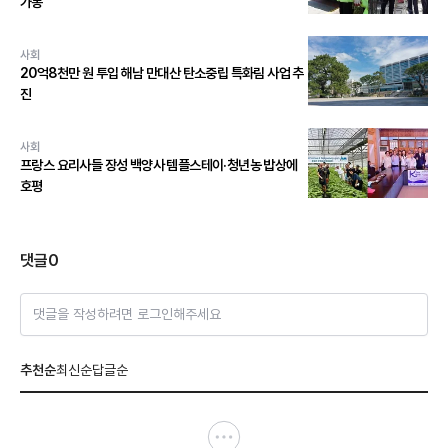
가동
사회
20억8천만 원 투입 해남 만대산 탄소중립 특화림 사업 추
진
사회
프랑스 요리사들 장성 백양사 템플스테이·청년농 밥상에
호평
댓글
0
댓글을 작성하려면 로그인해주세요
추천순
최신순
답글순