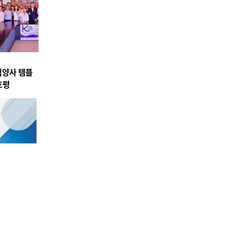
백양사 템플
호평