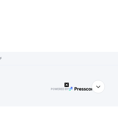
부
POWERED BY