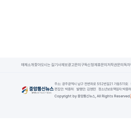
매체소개
찾아오시는 길
기사제보
광고문의
구독신청
제휴문의
저작권문의
독자
주소:
광주광역시 남구 천변좌로 552번길21 가동511호
편집인:
박종하
발행인:
김영란
청소년보호책임자:
박종
Copy
right by 중앙통신뉴스,
All Rights Reserved.