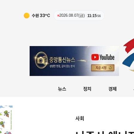
수원
33
ºC
2026.08.07(금)
11:15
57
뉴스
정치
경제
사회