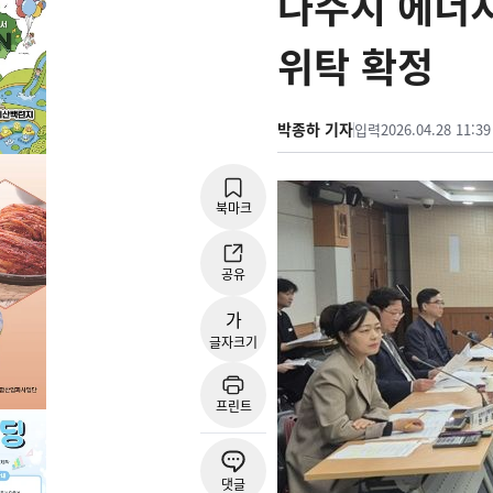
나주시 에너지
위탁 확정
박종하 기자
입력
2026.04.28 11:39
북마크
공유
가
글자크기
프린트
댓글