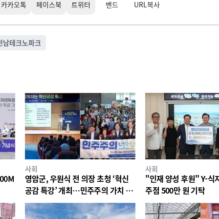
카카오톡
페이스북
트위터
밴드
URL복사
전남테크노파크
사회
사회
00M
영암군, 우원식 전 의장 초청 ‘혁신
"인재 양성 후원" Y-
공감 특강’ 개최…민주주의 가치 공
주점 500만 원 기탁
유