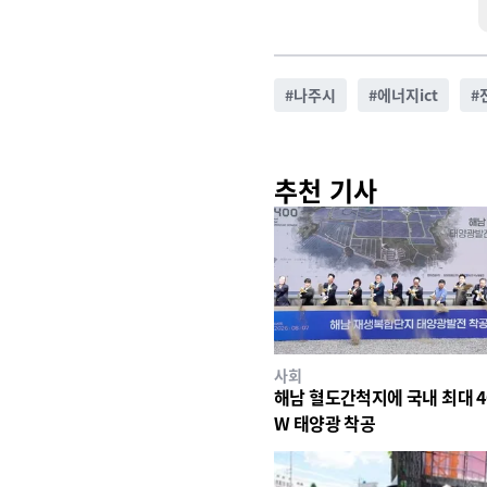
#
나주시
#
에너지ict
#
추천 기사
사회
해남 혈도간척지에 국내 최대 4
W 태양광 착공