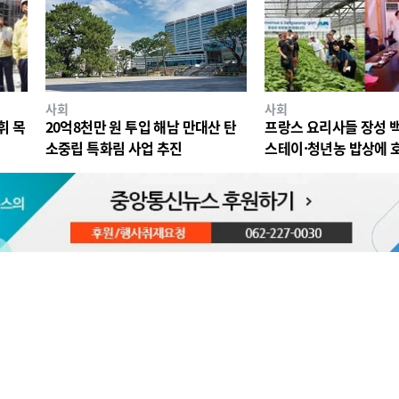
사회
사회
휘 목
20억8천만 원 투입 해남 만대산 탄
프랑스 요리사들 장성 
소중립 특화림 사업 추진
스테이·청년농 밥상에 