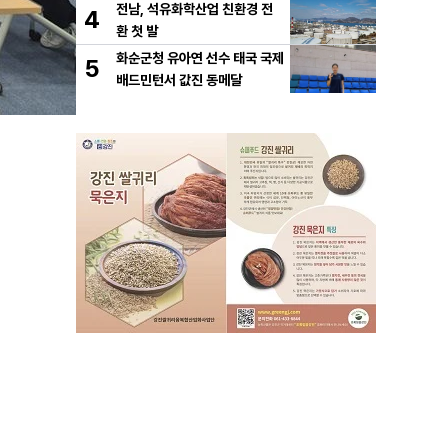
전남, 석유화학산업 친환경 전
4
환 첫 발
화순군청 유아연 선수 태국 국제
5
배드민턴서 값진 동메달