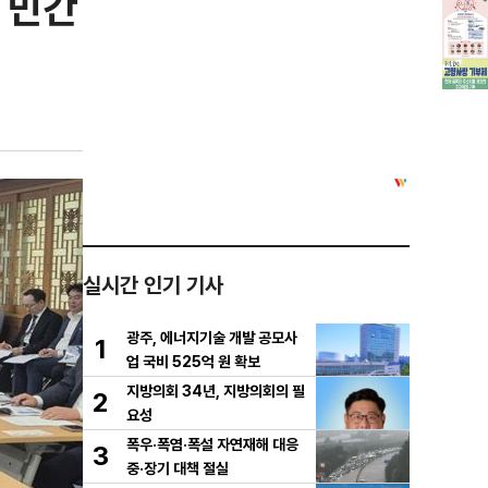
 민간
실시간 인기 기사
광주, 에너지기술 개발 공모사
1
업 국비 525억 원 확보
지방의회 34년, 지방의회의 필
2
요성
폭우·폭염·폭설 자연재해 대응
3
중·장기 대책 절실