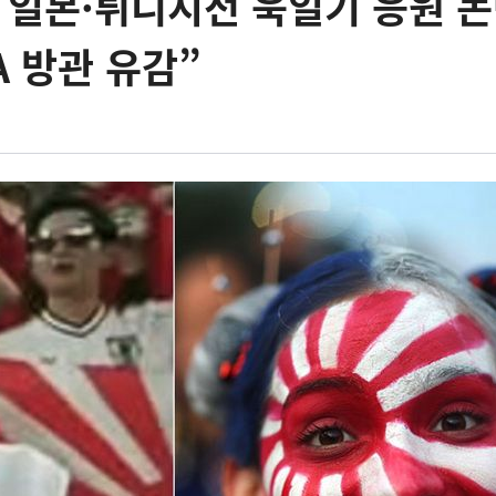
컵 일본·튀니지전 욱일기 응원 
A 방관 유감”