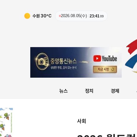
수원
30
ºC
2026.08.05(수)
23:41
11
뉴스
정치
경제
사회