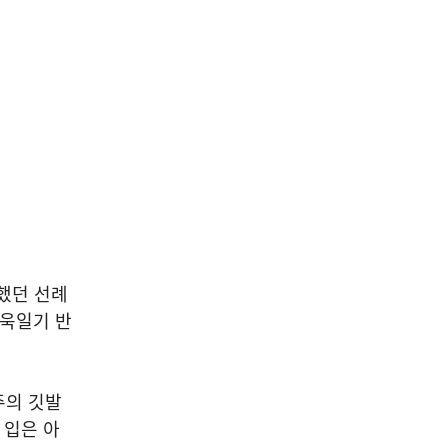
지했던 선례
 욱일기 반
주의 깃발
 입은 아