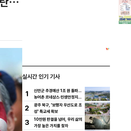
논란…
실시간 인기 기사
신안군 추경예산 1조 원 돌파…
1
농어촌 르네상스·민생안정지원
금 집중 편성
광주 북구, '보행자 우선도로 조
2
성' 특교세 확보
10만원 판결을 넘어, 우리 삶의
3
가장 높은 가치를 찾자