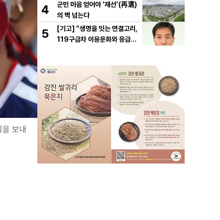
군민 마음 얻어야 ‘재선’(再選)
4
의 벽 넘는다
[기고] “생명을 잇는 연결고리,
5
119구급차 이용문화와 응급처
치의 중요성
일을 보내