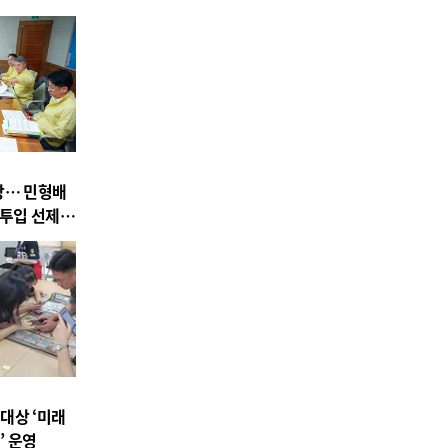
상… 민형배
 투입 선제
대상 ‘미래
’ 운영