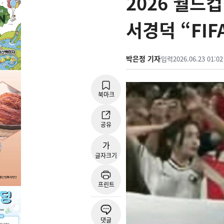
2026 월드
서경덕 “FIF
박은정 기자
입력
2026.06.23 01:02
북마크
공유
가
글자크기
프린트
댓글