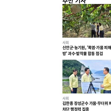
추천 기사
사회
신안군·농기원, '폭염·가뭄 피해
방' 과수·밭작물 합동 점검
사회
김한종 장성군수 가뭄·무더위 
차단 행정력 집중