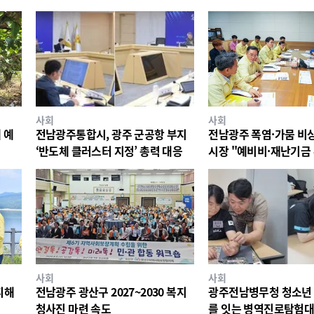
사회
사회
 예
전남광주통합시, 광주 군공항 부지
전남광주 폭염·가뭄 비
‘반도체 클러스터 지정’ 총력 대응
시장 "예비비·재난기금
대응"
사회
사회
피해
전남광주 광산구 2027~2030 복지
광주전남병무청 청소년 
청사진 마련 속도
를 잇는 병역진로탐험대