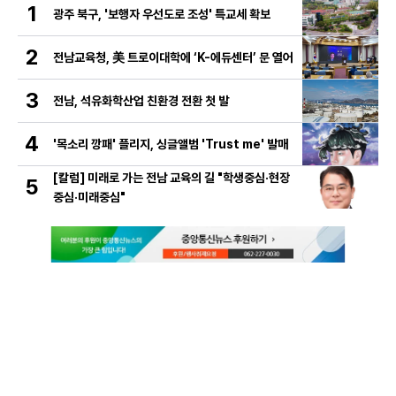
1
광주 북구, '보행자 우선도로 조성' 특교세 확보
2
전남교육청, 美 트로이대학에 ‘K-에듀센터’ 문 열어
3
전남, 석유화학산업 친환경 전환 첫 발
4
'목소리 깡패' 플리지, 싱글앨범 'Trust me' 발매
[칼럼] 미래로 가는 전남 교육의 길 "학생중심·현장
5
중심·미래중심"