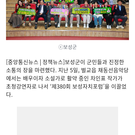
ⓒ보성군
[중앙통신뉴스│정책뉴스]보성군이 군민들과 진정한
소통의 장을 마련했다. 지난 5일, 벌교읍 채동선음악당
에서는 배우이자 소설가로 활약 중인 차인표 작가가
초청강연자로 나서 ‘제380회 보성자치포럼’을 이끌었
다.