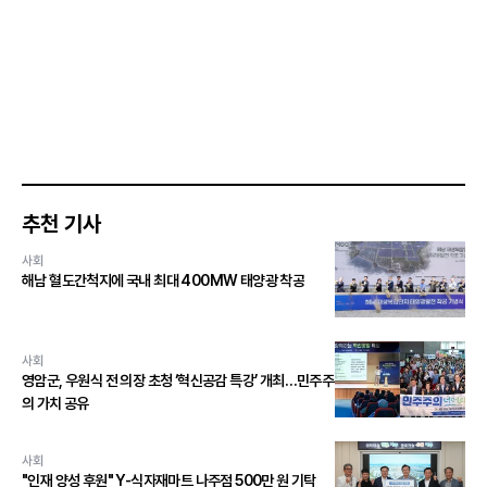
추천 기사
사회
해남 혈도간척지에 국내 최대 400MW 태양광 착공
사회
영암군, 우원식 전 의장 초청 ‘혁신공감 특강’ 개최…민주주
의 가치 공유
사회
"인재 양성 후원" Y-식자재마트 나주점 500만 원 기탁