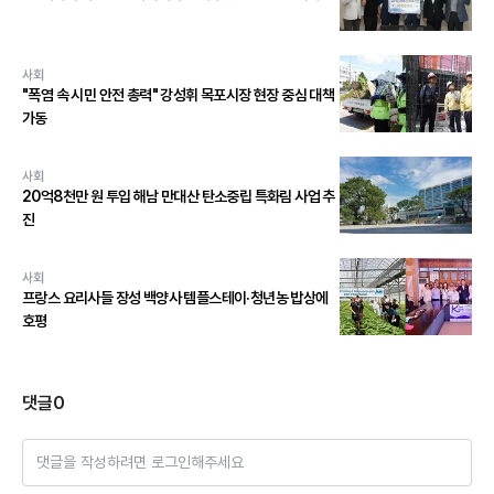
사회
"폭염 속 시민 안전 총력" 강성휘 목포시장 현장 중심 대책
가동
사회
20억8천만 원 투입 해남 만대산 탄소중립 특화림 사업 추
진
사회
프랑스 요리사들 장성 백양사 템플스테이·청년농 밥상에
호평
댓글
0
댓글을 작성하려면 로그인해주세요