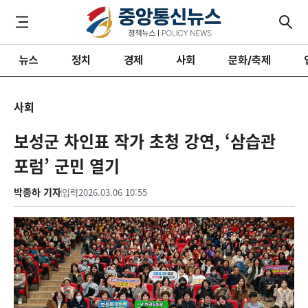
뉴스
정치
경제
사회
문화/축제
사회
보성군 차인표 작가 초청 강연, ‘삼습관
포럼’ 군민 열기
박종하 기자
입력
2026.03.06 10:55