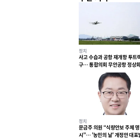
정치
사고 수습과 공항 재개항 투트랙
구… 통합의회 무안공항 정상화
박
정치
문금주 의원 “식량안보 주체 명
시”… '농민의 날' 개정안 대