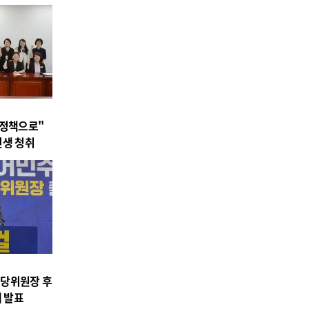
 정책으로"
민생 청취
시당위원장 후
제 발표