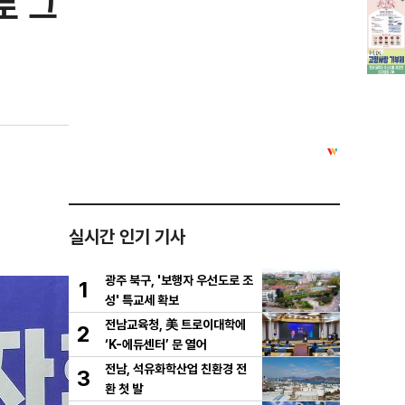
로 그
실시간 인기 기사
광주 북구, '보행자 우선도로 조
1
성' 특교세 확보
전남교육청, 美 트로이대학에
2
‘K-에듀센터’ 문 열어
전남, 석유화학산업 친환경 전
3
환 첫 발