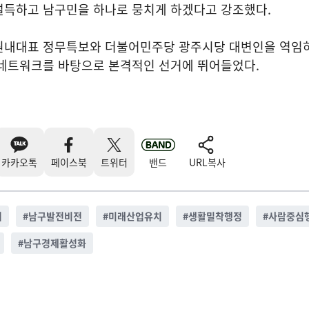
설득하고 남구민을 하나로 뭉치게 하겠다고 강조했다.
원내대표 정무특보와 더불어민주당 광주시당 대변인을 역임
 네트워크를 바탕으로 본격적인 선거에 뛰어들었다.
카카오톡
페이스북
트위터
밴드
URL복사
거
#
남구발전비전
#
미래산업유치
#
생활밀착행정
#
사람중심
#
남구경제활성화