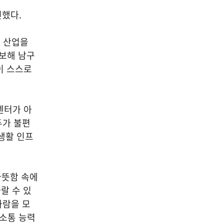
전했다.
래 산업을
보해 남구
이 스스로
센터가 아
두가 불편
 생활 인프
따뜻함 속에
랄 수 있
사람을 모
 소통 능력