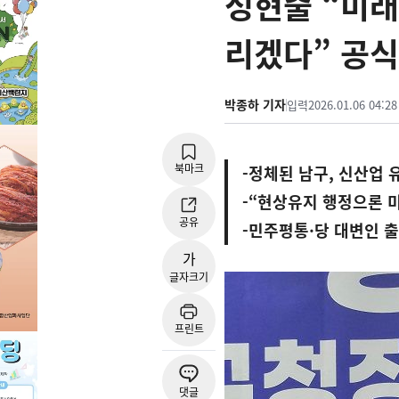
성현출 “미래
리겠다” 공식
박종하 기자
입력
2026.01.06 04:28
북마크
-정체된 남구, 신산업 
-“현상유지 행정으론 미
공유
-민주평통·당 대변인 
가
글자크기
프린트
댓글