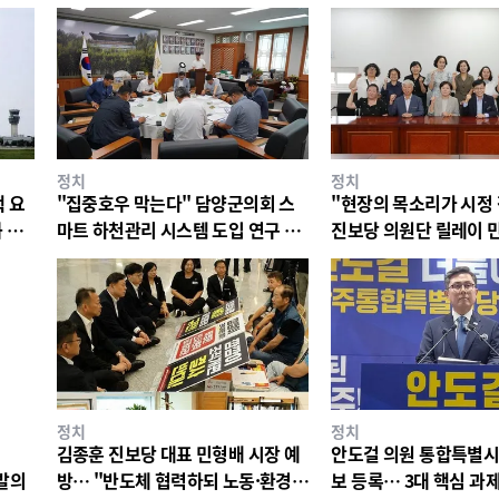
정치
정치
 요
"집중호우 막는다" 담양군의회 스
"현장의 목소리가 시정
 압
마트 하천관리 시스템 도입 연구 착
진보당 의원단 릴레이 
수.
정치
정치
김종훈 진보당 대표 민형배 시장 예
안도걸 의원 통합특별
표발의
방… "반도체 협력하되 노동·환경
보 등록… 3대 핵심 과