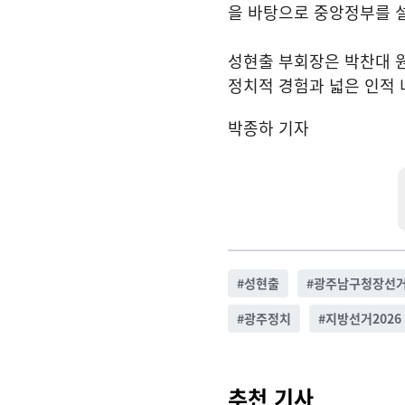
을 바탕으로 중앙정부를 
성현출 부회장은 박찬대 
정치적 경험과 넓은 인적
박종하 기자
#
성현출
#
광주남구청장선
#
광주정치
#
지방선거2026
추천 기사