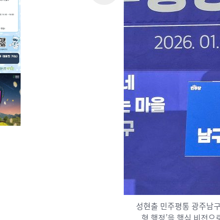
성현출 민주평통 광주남구 
형 행정’을 핵심 비전으