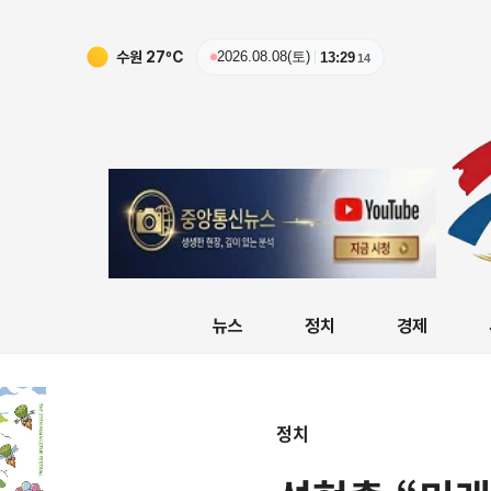
수원
27
ºC
2026.08.08(토)
13:29
16
뉴스
정치
경제
정치