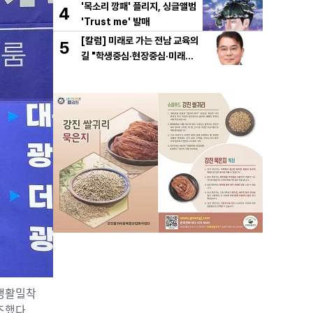
'목소리 깡패' 플리지, 싱글앨범
4
'Trust me' 발매
[칼럼] 미래로 가는 전남 교육의
5
길 "학생중심·현장중심·미래중
심"
‘생활밀착
조했다.