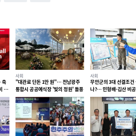
사회
사회
 축
"대관료 단돈 1만 원"… 전남광주
무안군의 3대 선결조건
히 비
통합시 공공예식장 '빛의 정원' 돌풍
나?… 민형배-김산 비공