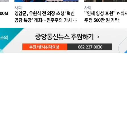
사회
사회
00M
영암군, 우원식 전 의장 초청 ‘혁신
"인재 양성 후원" Y-
공감 특강’ 개최…민주주의 가치 공
주점 500만 원 기탁
유