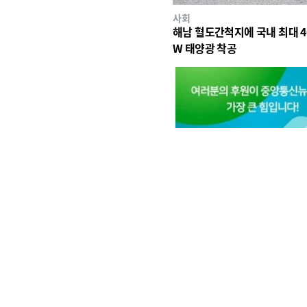
사회
해남 혈도간척지에 국내 최대 4
W 태양광 착공