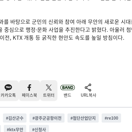
성과를 바탕으로 군민의 신뢰와 참여 아래 무안의 새로운 시대
’을 중심으로 행정·문화 사업을 추진한다고 밝혔다. 아울러 
이전, KTX 개통 등 굵직한 현안도 속도를 높일 방침이다.
카카오톡
페이스북
트위터
밴드
URL복사
#
김산군수
#
광주군공항이전
#
첨단산업단지
#
re100
#
ktx무안
#
신청사