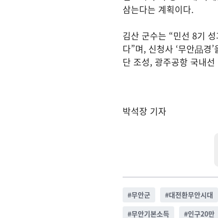
삼는다는 계획이다.
김산 군수는 “민선 8기 
다”며, 신청사 ‘무안品경
단 조성, 광주공항 국내선 
박석장 기자
#
무안군
#
대전환무안시대
#
무안기본소득
#
인구20만