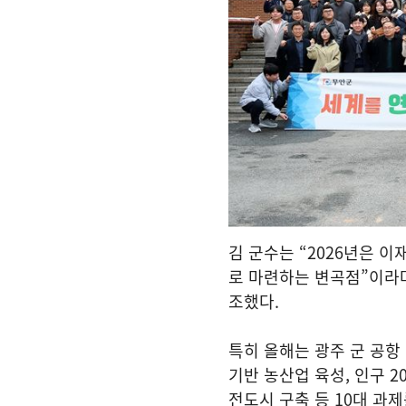
김 군수는 “2026년은 
로 마련하는 변곡점”이라며
조했다.
특히 올해는 광주 군 공항 
기반 농산업 육성, 인구 
전도시 구축 등 10대 과제