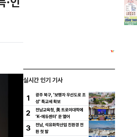
득·인
실시간 인기 기사
광주 북구, '보행자 우선도로 조
1
성' 특교세 확보
전남교육청, 美 트로이대학에
2
‘K-에듀센터’ 문 열어
전남, 석유화학산업 친환경 전
3
환 첫 발