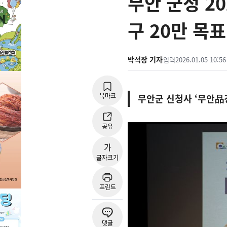
무안 군정 2
구 20만 목표
박석장 기자
입력
2026.01.05 10:56
북마크
무안군 신청사 ‘무안品경
공유
가
글자크기
프린트
댓글