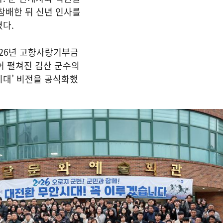
참배한 뒤 신년 인사를
다.
026년 고향사랑기부금
이어 펼쳐진 김산 군수의
시대’ 비전을 공식화했