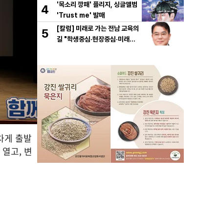
'목소리 깡패' 플리지, 싱글앨범
4
'Trust me' 발매
[칼럼] 미래로 가는 전남 교육의
5
길 "학생중심·현장중심·미래중
심"
차게 출발
열고, 변