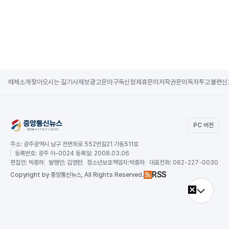
매체소개
찾아오시는 길
기사제보
광고문의
구독신청
제휴문의
저작권문의
독자투고
불편신
PC 버전
주소:
광주광역시 남구 천변좌로 552번길21 가동511호
등록번호:
광주 아-0024 등록일: 2008.03.06
편집인:
박종하
발행인:
김영란
청소년보호책임자:
박종하
대표전화:
062-227-0030
RSS
Copy
right by 중앙통신뉴스,
All Rights Reserved.