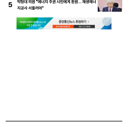
박형대 의원 "에너지 주권 시민에게 환원... 재생에너
5
지공사 서둘러야"