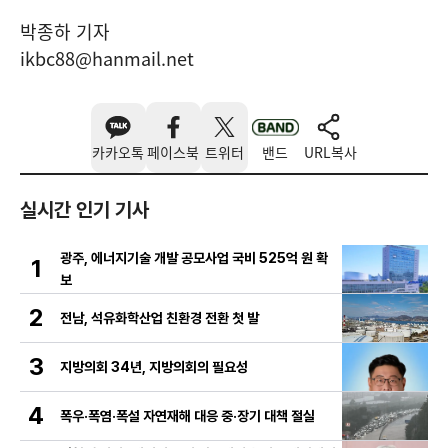
박종하 기자
ikbc88@hanmail.net
카카오톡
페이스북
트위터
밴드
URL복사
실시간 인기 기사
광주, 에너지기술 개발 공모사업 국비 525억 원 확
1
보
2
전남, 석유화학산업 친환경 전환 첫 발
3
지방의회 34년, 지방의회의 필요성
4
폭우·폭염·폭설 자연재해 대응 중·장기 대책 절실