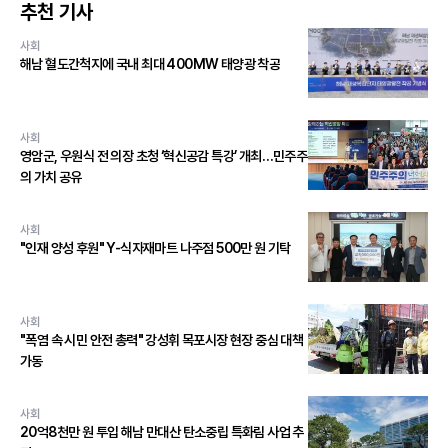
추천 기사
사회
해남 혈도간척지에 국내 최대 400MW 태양광 착공
사회
영암군, 우원식 전 의장 초청 ‘혁신공감 특강’ 개최…민주주
의 가치 공유
사회
"인재 양성 후원" Y-식자재마트 나주점 500만 원 기탁
사회
"폭염 속 시민 안전 총력" 강성휘 목포시장 현장 중심 대책
가동
사회
20억8천만 원 투입 해남 만대산 탄소중립 특화림 사업 추