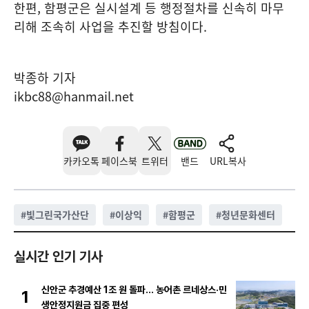
한편, 함평군은 실시설계 등 행정절차를 신속히 마무
리해 조속히 사업을 추진할 방침이다.
박종하 기자
ikbc88@hanmail.net
카카오톡
페이스북
트위터
밴드
URL복사
#
빛그린국가산단
#
이상익
#
함평군
#
청년문화센터
실시간 인기 기사
신안군 추경예산 1조 원 돌파… 농어촌 르네상스·민
1
생안정지원금 집중 편성