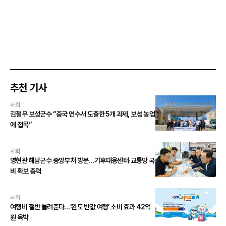
추천 기사
사회
김철우 보성군수 “중국 연수서 도출한 5개 과제, 보성 농업
에 접목”
사회
명현관 해남군수 중앙부처 방문…기후대응센터·교통망 국
비 확보 총력
사회
여행비 절반 돌려준다…‘완도 반값 여행’ 소비 효과 42억
원 육박