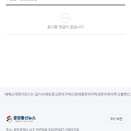
표시할 댓글이 없습니다
매체소개
찾아오시는 길
기사제보
광고문의
구독신청
제휴문의
저작권문의
독자투고
불편신
PC 버전
주소:
광주광역시 남구 천변좌로 552번길21 가동511호