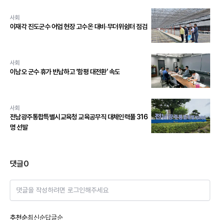
사회
이재각 진도군수 어업 현장 고수온 대비·무더위쉼터 점검
사회
이남오 군수 휴가 반납하고 ‘함평 대전환’ 속도
사회
전남광주통합특별시교육청 교육공무직 대체인력풀 316
명 선발
댓글
0
댓글을 작성하려면 로그인해주세요
추천순
최신순
답글순