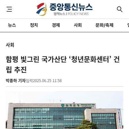
뉴스
정치
경제
사회
문화/축제
사회
함평 빛그린 국가산단 ‘청년문화센터’ 건
립 추진
박종하 기자
입력
2025.06.25 11:58