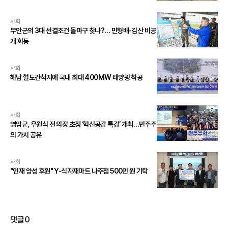
사회
무안군의 3대 선결조건 돌파구 찾나?… 민형배-김산 비공
개 회동
사회
해남 혈도간척지에 국내 최대 400MW 태양광 착공
사회
영암군, 우원식 전 의장 초청 ‘혁신공감 특강’ 개최…민주주
의 가치 공유
사회
"인재 양성 후원" Y-식자재마트 나주점 500만 원 기탁
댓글
0