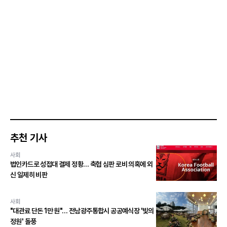
추천 기사
사회
법인카드로 성접대 결제 정황… 축협 심판 로비 의혹에 외
신 일제히 비판
사회
"대관료 단돈 1만 원"… 전남광주통합시 공공예식장 '빛의
정원' 돌풍