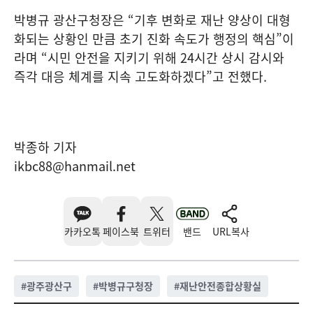
박병규 광산구청장은 “기후 변화로 재난 양상이 대형
화되는 상황인 만큼 초기 진화 속도가 행정의 핵심”이
라며 “시민 안전을 지키기 위해 24시간 상시 감시와
즉각 대응 체계를 지속 고도화하겠다”고 전했다.
박종하 기자
ikbc88@hanmail.net
카카오톡
페이스북
트위터
밴드
URL복사
#
광주광산구
#
박병규구청장
#
재난안전종합상황실