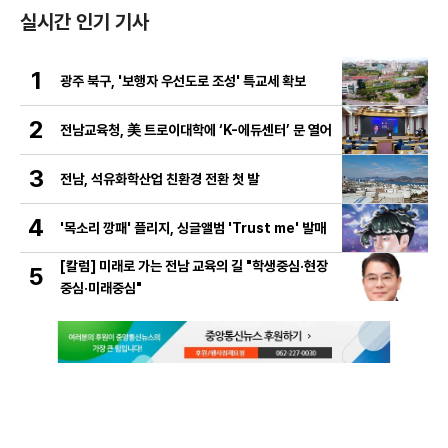
실시간 인기 기사
1
광주 북구, '보행자 우선도로 조성' 특교세 확보
2
전남교육청, 美 트로이대학에 ‘K-에듀센터’ 문 열어
3
전남, 석유화학산업 친환경 전환 첫 발
4
'목소리 깡패' 플리지, 싱글앨범 'Trust me' 발매
[칼럼] 미래로 가는 전남 교육의 길 "학생중심·현장
5
중심·미래중심"