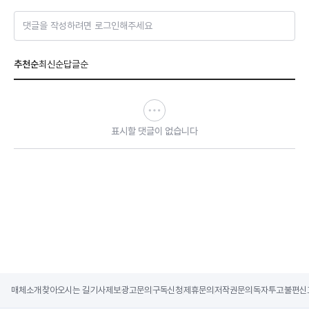
댓글을 작성하려면 로그인해주세요
추천순
최신순
답글순
표시할 댓글이 없습니다
매체소개
찾아오시는 길
기사제보
광고문의
구독신청
제휴문의
저작권문의
독자투고
불편신