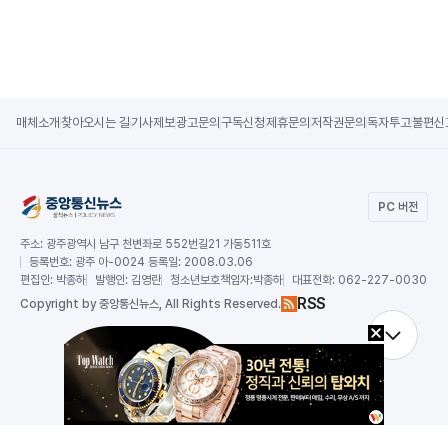
매체소개
찾아오시는 길
기사제보
광고문의
구독신청
제휴문의
저작권문의
독자투고
불편신
PC 버전
주소:
광주광역시 남구 천변좌로 552번길21 가동511호
등록번호:
광주 아-0024 등록일: 2008.03.06
편집인:
박종하
발행인:
김영란
청소년보호책임자:
박종하
대표전화:
062-227-0030
RSS
Copy
right by 중앙통신뉴스,
All Rights Reserved.