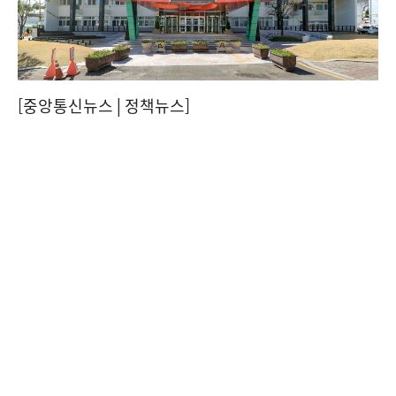
[중앙통신뉴스│정책뉴스]