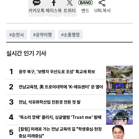
카카오톡
페이스북
트위터
밴드
URL복사
#
순천시
#
공약이행
#
소통행정
실시간 인기 기사
1
광주 북구, '보행자 우선도로 조성' 특교세 확보
2
전남교육청, 美 트로이대학에 ‘K-에듀센터’ 문 열어
3
전남, 석유화학산업 친환경 전환 첫 발
4
'목소리 깡패' 플리지, 싱글앨범 'Trust me' 발매
[칼럼] 미래로 가는 전남 교육의 길 "학생중심·현장
5
중심·미래중심"