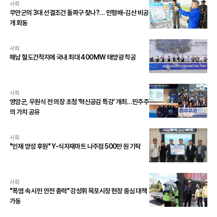
사회
무안군의 3대 선결조건 돌파구 찾나?… 민형배-김산 비공
개 회동
사회
해남 혈도간척지에 국내 최대 400MW 태양광 착공
사회
영암군, 우원식 전 의장 초청 ‘혁신공감 특강’ 개최…민주주
의 가치 공유
사회
"인재 양성 후원" Y-식자재마트 나주점 500만 원 기탁
사회
"폭염 속 시민 안전 총력" 강성휘 목포시장 현장 중심 대책
가동