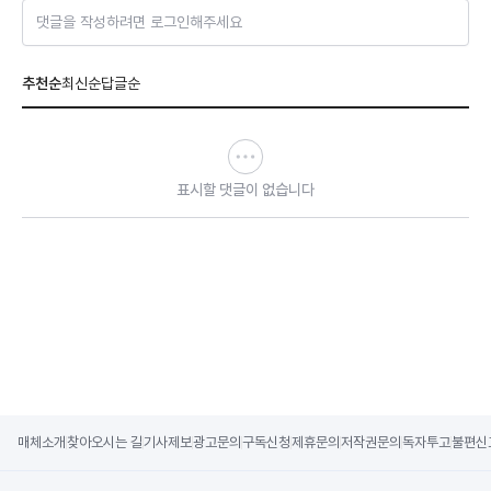
댓글을 작성하려면 로그인해주세요
추천순
최신순
답글순
표시할 댓글이 없습니다
매체소개
찾아오시는 길
기사제보
광고문의
구독신청
제휴문의
저작권문의
독자투고
불편신