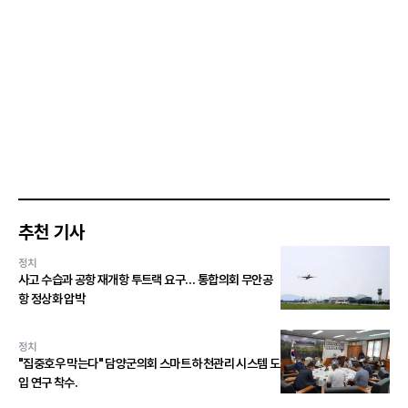
추천 기사
정치
사고 수습과 공항 재개항 투트랙 요구… 통합의회 무안공
항 정상화 압박
정치
"집중호우 막는다" 담양군의회 스마트 하천관리 시스템 도
입 연구 착수.