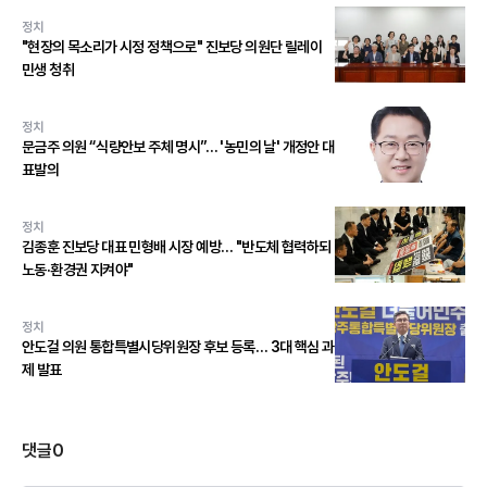
정치
"현장의 목소리가 시정 정책으로" 진보당 의원단 릴레이
민생 청취
정치
문금주 의원 “식량안보 주체 명시”… '농민의 날' 개정안 대
표발의
정치
김종훈 진보당 대표 민형배 시장 예방… "반도체 협력하되
노동·환경권 지켜야"
정치
안도걸 의원 통합특별시당위원장 후보 등록… 3대 핵심 과
제 발표
댓글
0