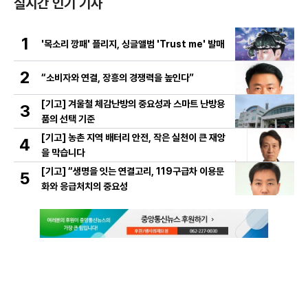
실시간 인기 기사
1
'목소리 깡패' 플리지, 싱글앨범 'Trust me' 발매
2
“소비자와 연결, 장흥의 경쟁력을 높인다”
[기고] 겨울철 체감난방의 중요성과 스마트 난방용
3
품의 선택 기준
[기고] 농촌 지역 배터리 안전, 작은 실천이 큰 재앙
4
을 막습니다
[기고] “생명을 잇는 연결고리, 119구급차 이용문
5
화와 응급처치의 중요성