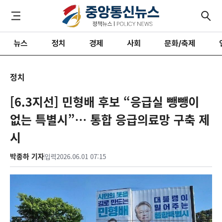
뉴스
정치
경제
사회
문화/축제
정치
[6.3지선] 민형배 후보 “응급실 뺑뺑이
없는 특별시”… 통합 응급의료망 구축 제
시
박종하 기자
입력
2026.06.01 07:15