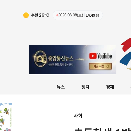
수원
26
ºC
2026.08.08(토)
14:49
27
뉴스
정치
경제
사회