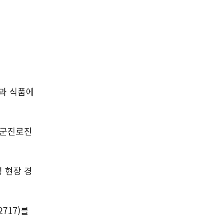
업과 식품에
암군진로진
 현장 경
717)를