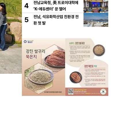
심"
전남교육청, 美 트로이대학에
4
‘K-에듀센터’ 문 열어
전남, 석유화학산업 친환경 전
5
환 첫 발