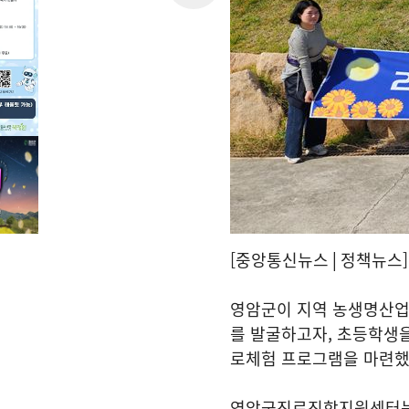
[중앙통신뉴스│정책뉴스]
영암군이 지역 농생명산업
를 발굴하고자, 초등학생을
로체험 프로그램을 마련했
영암군진로진학지원센터는 '