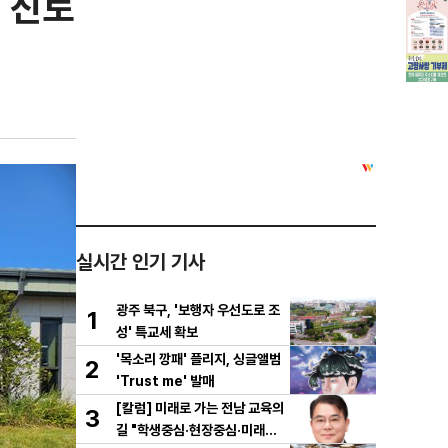
 진로
실시간 인기 기사
광주 북구, '보행자 우선도로 조
1
성' 특교세 확보
'목소리 깡패' 플리지, 싱글앨범
2
'Trust me' 발매
[칼럼] 미래로 가는 전남 교육의
3
길 "학생중심·현장중심·미래중