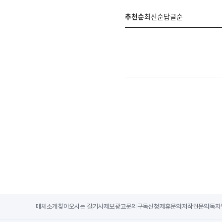
추천순
최신순
답글순
매체소개
찾아오시는 길
기사제보
광고문의
구독신청
제휴문의
저작권문의
독자