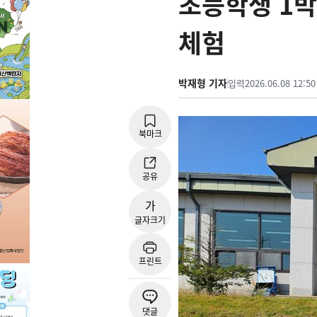
초등학생 1박
체험
박재형 기자
입력
2026.06.08 12:50
북마크
공유
가
글자크기
프린트
댓글