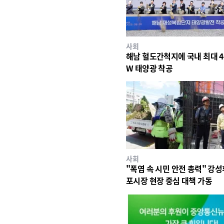
사회
해남 혈도간척지에 국내 최대 4
W 태양광 착공
사회
"폭염 속 시민 안전 총력" 강성
포시장 현장 중심 대책 가동