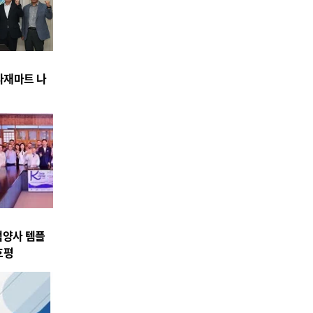
식자재마트 나
백양사 템플
호평