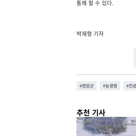
통해 할 수 있다.
박재형 기자
#
영암군
#
농생명
#
진
추천 기사