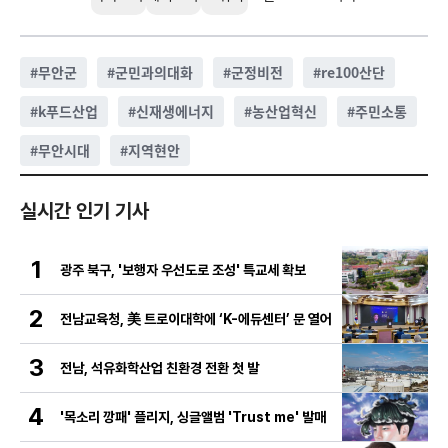
#
무안군
#
군민과의대화
#
군정비전
#
re100산단
#
k푸드산업
#
신재생에너지
#
농산업혁신
#
주민소통
#
무안시대
#
지역현안
실시간 인기 기사
1
광주 북구, '보행자 우선도로 조성' 특교세 확보
2
전남교육청, 美 트로이대학에 ‘K-에듀센터’ 문 열어
3
전남, 석유화학산업 친환경 전환 첫 발
4
'목소리 깡패' 플리지, 싱글앨범 'Trust me' 발매