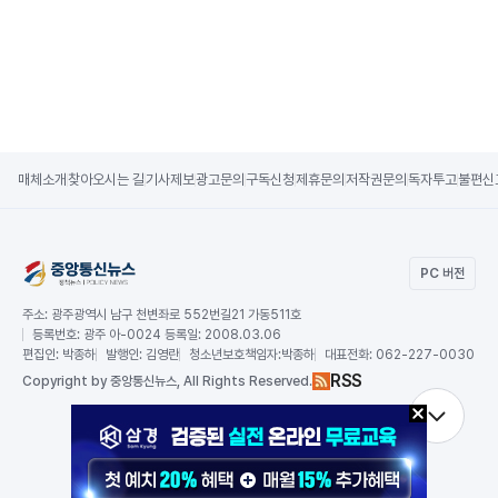
매체소개
찾아오시는 길
기사제보
광고문의
구독신청
제휴문의
저작권문의
독자투고
불편신
PC 버전
주소:
광주광역시 남구 천변좌로 552번길21 가동511호
등록번호:
광주 아-0024 등록일: 2008.03.06
편집인:
박종하
발행인:
김영란
청소년보호책임자:
박종하
대표전화:
062-227-0030
RSS
Copy
right by 중앙통신뉴스,
All Rights Reserved.