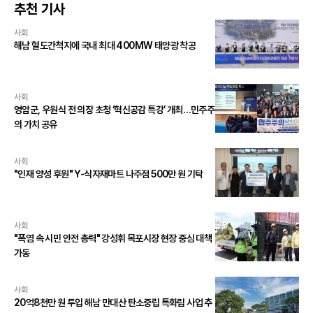
추천 기사
사회
해남 혈도간척지에 국내 최대 400MW 태양광 착공
사회
영암군, 우원식 전 의장 초청 ‘혁신공감 특강’ 개최…민주주
의 가치 공유
사회
"인재 양성 후원" Y-식자재마트 나주점 500만 원 기탁
사회
"폭염 속 시민 안전 총력" 강성휘 목포시장 현장 중심 대책
가동
사회
20억8천만 원 투입 해남 만대산 탄소중립 특화림 사업 추