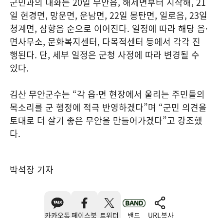
군민과의 대화는 20일 무안읍, 해제면부터 시작해, 21
일 현경면, 망운면, 운남면, 22일 몽탄면, 일로읍, 23일
청계면, 삼향읍 순으로 이어진다. 일정에 따라 해당 읍·
면사무소, 문화복지센터, 다목적센터 등에서 각각 진
행된다. 단, 세부 일정은 군청 사정에 따라 변경될 수
있다.
김산 무안군수는 “각 읍·면 현장에서 울리는 주민들의
목소리를 군 행정에 적극 반영하겠다”며 “군민 의견을
토대로 더 살기 좋은 무안을 만들어가겠다”고 강조했
다.
박석장 기자
카카오톡
페이스북
트위터
밴드
URL복사