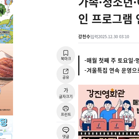
가족·청소년·
인 프로그램 
강천수
입력
2025.12.30 03:10
북마크
-매월 첫째 주 토요일·
-겨울특집 연속 운영으
공유
가
글자크기
프린트
댓글