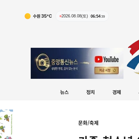
수원
35
ºC
2026.08.08(토)
06:54
40
뉴스
정치
경제
문화/축제