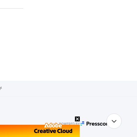
부
POWERED BY