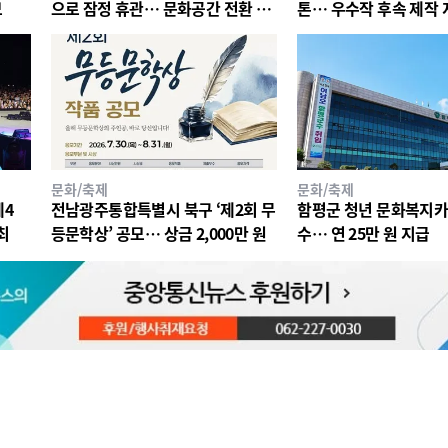
모
으로 잠정 휴관… 문화공간 전환 추
톤… 우수작 후속 제작 
진
문화/축제
문화/축제
제4
전남광주통합특별시 북구 ‘제2회 무
함평군 청년 문화복지카
최
등문학상’ 공모… 상금 2,000만 원
수… 연 25만 원 지급