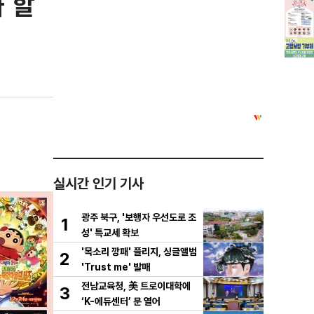
 할
실시간 인기 기사
광주 북구, '보행자 우선도로 조
1
성' 특교세 확보
'목소리 깡패' 플리지, 싱글앨범
2
'Trust me' 발매
전남교육청, 美 트로이대학에
3
‘K-에듀센터’ 문 열어