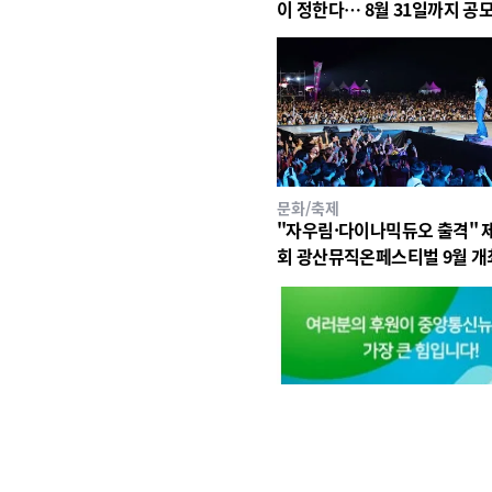
이 정한다… 8월 31일까지 공
문화/축제
"자우림·다이나믹듀오 출격" 
회 광산뮤직온페스티벌 9월 개