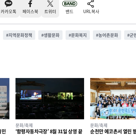
카카오톡
페이스북
트위터
밴드
URL복사
#
지역문화정책
#
생활문화
#
문화복지
#
농어촌문화
#
군
문화/축제
문화/축제
시민
‘함평자동차극장’ 8월 31일 상영 끝
순천만 에코촌서 열린 