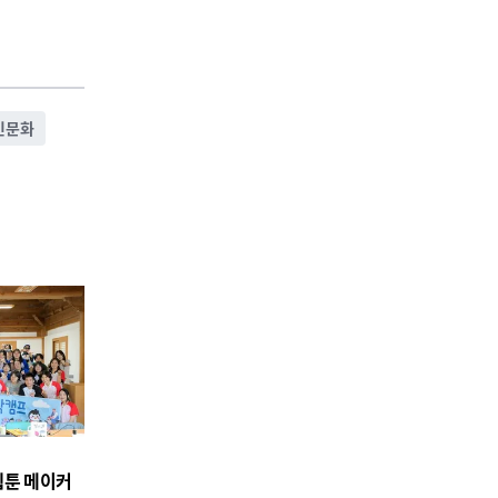
민문화
웹툰 메이커