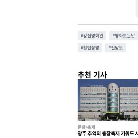
#
강진영화관
#
영화보는날
#
할인상영
#
전남도
추천 기사
문화/축제
광주 추억의 충장축제 키워드 