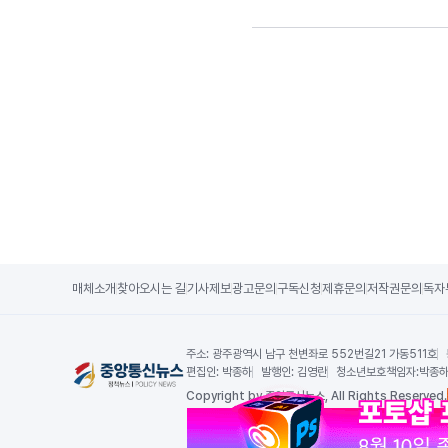
매체소개
찾아오시는 길
기사제보
광고문의
구독신청
제휴문의
저작권문의
독자
주소:
광주광역시 남구 천변좌로 552번길21 가동511호
편집인:
박종하
발행인:
김영란
청소년보호책임자:
박종
Copy
right by 중앙통신뉴스,
All Rights Reserved.