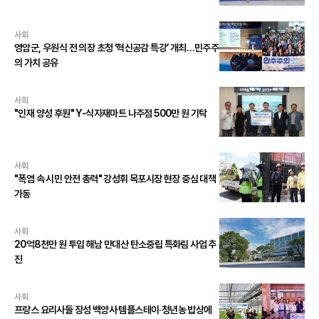
사회
영암군, 우원식 전 의장 초청 ‘혁신공감 특강’ 개최…민주주
의 가치 공유
사회
"인재 양성 후원" Y-식자재마트 나주점 500만 원 기탁
사회
"폭염 속 시민 안전 총력" 강성휘 목포시장 현장 중심 대책
가동
사회
20억8천만 원 투입 해남 만대산 탄소중립 특화림 사업 추
진
사회
프랑스 요리사들 장성 백양사 템플스테이·청년농 밥상에