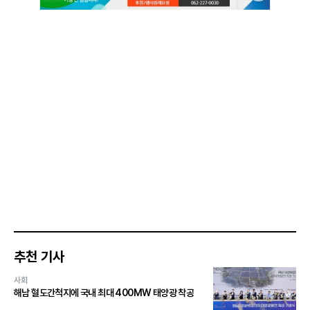
추천 기사
사회
해남 혈도간척지에 국내 최대 400MW 태양광 착공