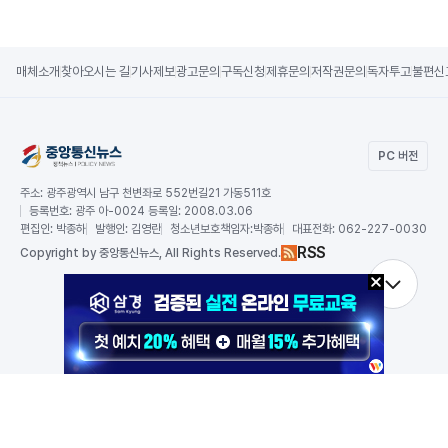
매체소개
찾아오시는 길
기사제보
광고문의
구독신청
제휴문의
저작권문의
독자투고
불편신
PC 버전
주소:
광주광역시 남구 천변좌로 552번길21 가동511호
등록번호:
광주 아-0024 등록일: 2008.03.06
편집인:
박종하
발행인:
김영란
청소년보호책임자:
박종하
대표전화:
062-227-0030
RSS
Copy
right by 중앙통신뉴스,
All Rights Reserved.