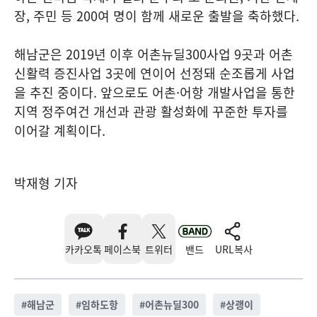
장, 주민 등 200여 명이 함께 새로운 출발을 축하했다.
해남군은 2019년 이후 어촌뉴딜300사업 9곳과 어촌
신활력 증진사업 3곳에 연이어 선정돼 순조롭게 사업
을 추진 중이다. 앞으로도 어촌·어항 개발사업을 통한
지역 정주여건 개선과 관광 활성화에 꾸준한 투자를
이어갈 계획이다.
박재형 기자
카카오톡
페이스북
트위터
밴드
URL복사
#
해남군
#
임하도항
#
어촌뉴딜300
#
상괭이