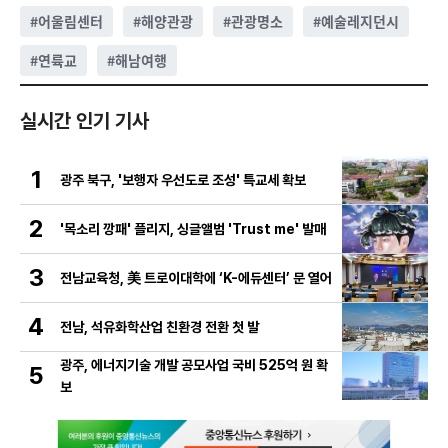
#
어울림센터
#
해양관광
#
관광명소
#
예술레지던시
#
연륙교
#
해남여행
실시간 인기 기사
1
광주 북구, '보행자 우선도로 조성' 특교세 확보
2
'목소리 깡패' 플리지, 싱글앨범 'Trust me' 발매
3
전남교육청, 美 트로이대학에 ‘K-에듀센터’ 문 열어
4
전남, 석유화학산업 친환경 전환 첫 발
광주, 에너지기술 개발 공모사업 국비 525억 원 확
5
보