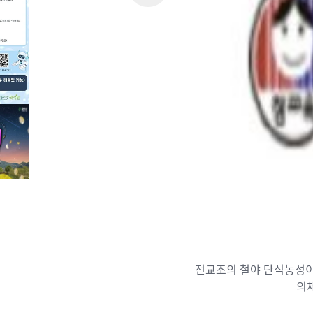
전교조의 철야 단식농성이
의체