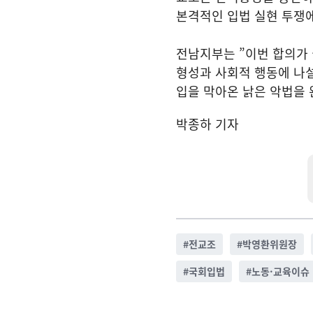
본격적인 입법 실현 투쟁에
전남지부는 ”이번 합의가
형성과 사회적 행동에 나설
입을 막아온 낡은 악법을 
박종하 기자
#
전교조
#
박영환위원장
#
국회입법
#
노동·교육이슈