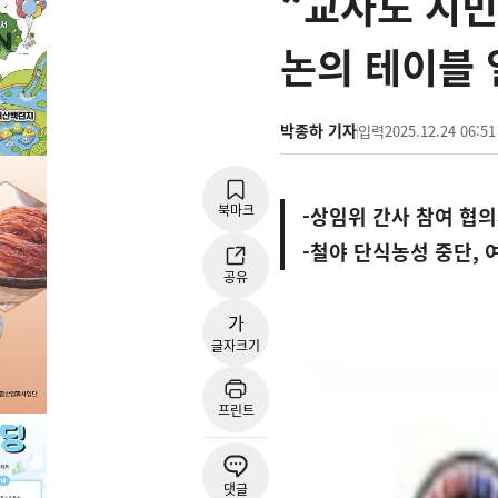
“교사도 시민
논의 테이블
박종하 기자
입력
2025.12.24 06:51
북마크
-상임위 간사 참여 협
-철야 단식농성 중단, 
공유
가
글자크기
프린트
댓글