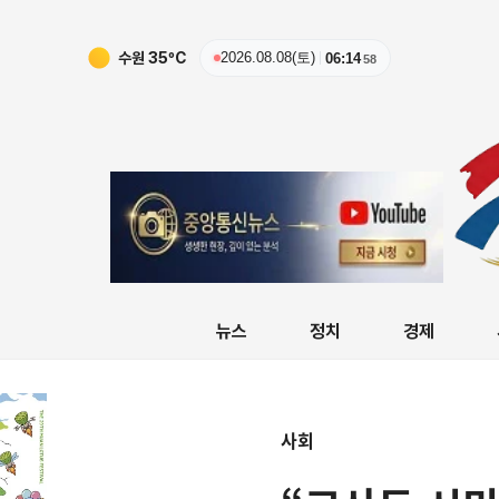
청주
33
ºC
2026.08.08(토)
06:14
59
뉴스
정치
경제
사회