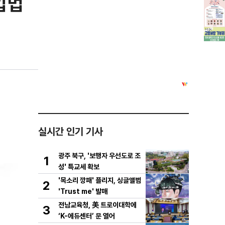
입법
실시간 인기 기사
광주 북구, '보행자 우선도로 조
1
성' 특교세 확보
'목소리 깡패' 플리지, 싱글앨범
2
'Trust me' 발매
전남교육청, 美 트로이대학에
3
‘K-에듀센터’ 문 열어