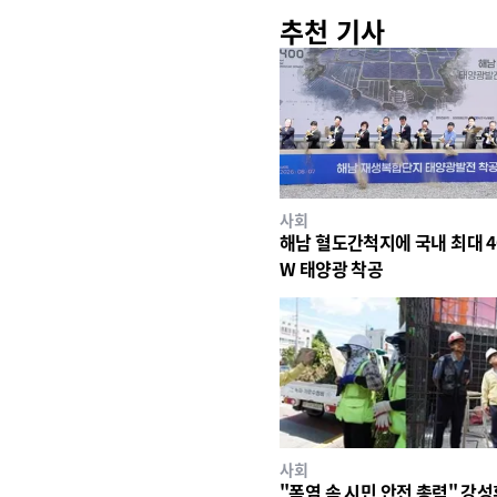
추천 기사
사회
해남 혈도간척지에 국내 최대 4
W 태양광 착공
사회
"폭염 속 시민 안전 총력" 강성