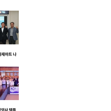
식자재마트 나
백양사 템플