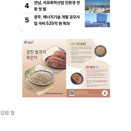
전남, 석유화학산업 친환경 전
4
환 첫 발
광주, 에너지기술 개발 공모사
5
업 국비 525억 원 확보
 입법 협