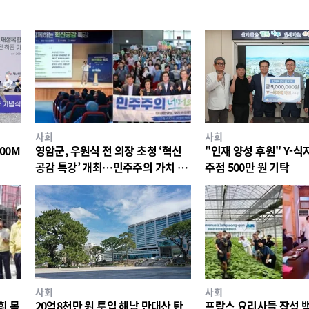
사회
사회
00M
영암군, 우원식 전 의장 초청 ‘혁신
"인재 양성 후원" Y-
공감 특강’ 개최…민주주의 가치 공
주점 500만 원 기탁
유
사회
사회
휘 목
20억8천만 원 투입 해남 만대산 탄
프랑스 요리사들 장성 