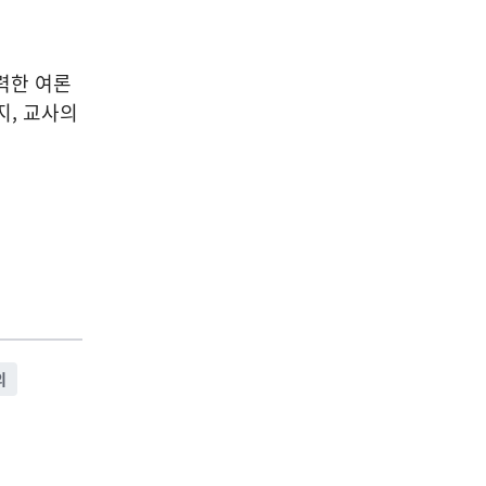
력한 여론
지, 교사의
의