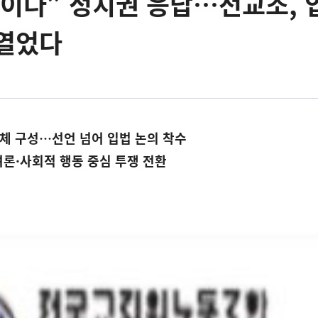
이다” 정치권 응답…전교조, 
 열었다
의체 구성…선언 넘어 입법 논의 착수
여론·사회적 행동 중심 투쟁 전환