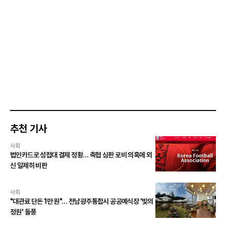
추천 기사
사회
법인카드로 성접대 결제 정황… 축협 심판 로비 의혹에 외
신 일제히 비판
사회
"대관료 단돈 1만 원"… 전남광주통합시 공공예식장 '빛의
정원' 돌풍