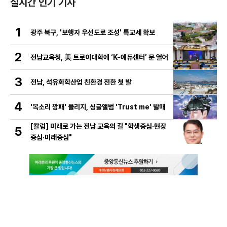
실시간 인기 기사
1
광주 북구, '보행자 우선도로 조성' 특교세 확보
2
전남교육청, 美 트로이대학에 ‘K-에듀센터’ 문 열어
3
전남, 석유화학산업 친환경 전환 첫 발
4
'목소리 깡패' 플리지, 싱글앨범 'Trust me' 발매
[칼럼] 미래로 가는 전남 교육의 길 "학생중심·현장
5
중심·미래중심"