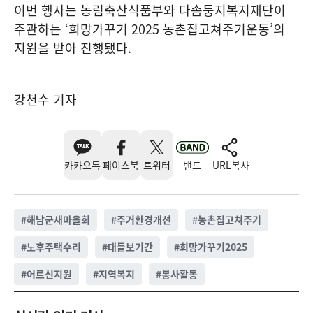
이번 행사는 농림축산식품부와 다솜둥지복지재단이
주관하는 ‘희망가꾸기 2025 농촌집고쳐주기운동’의
지원을 받아 진행됐다.
강천수 기자
카카오톡
페이스북
트위터
밴드
URL복사
#
해남군새마을회
#
주거환경개선
#
농촌집고쳐주기
#
노후주택수리
#
대들보기간
#
희망가꾸기2025
#
어르신지원
#
지역복지
#
봉사활동