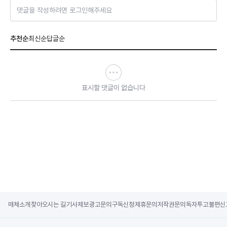
댓글을 작성하려면 로그인해주세요
추천순
최신순
답글순
표시할 댓글이 없습니다
매체소개
찾아오시는 길
기사제보
광고문의
구독신청
제휴문의
저작권문의
독자투고
불편신