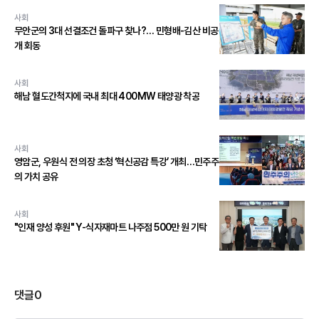
사회
무안군의 3대 선결조건 돌파구 찾나?… 민형배-김산 비공
개 회동
사회
해남 혈도간척지에 국내 최대 400MW 태양광 착공
사회
영암군, 우원식 전 의장 초청 ‘혁신공감 특강’ 개최…민주주
의 가치 공유
사회
"인재 양성 후원" Y-식자재마트 나주점 500만 원 기탁
댓글
0