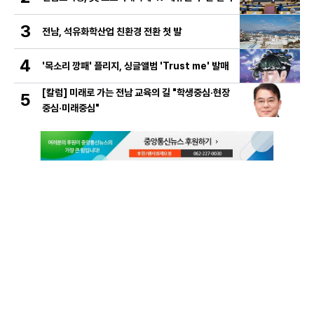
3
전남, 석유화학산업 친환경 전환 첫 발
4
'목소리 깡패' 플리지, 싱글앨범 'Trust me' 발매
[칼럼] 미래로 가는 전남 교육의 길 "학생중심·현장
5
중심·미래중심"