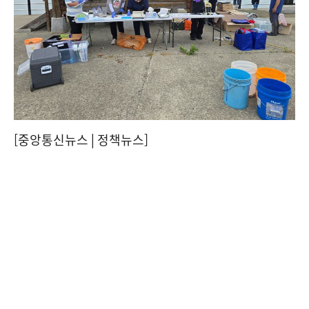
[중앙통신뉴스│정책뉴스]