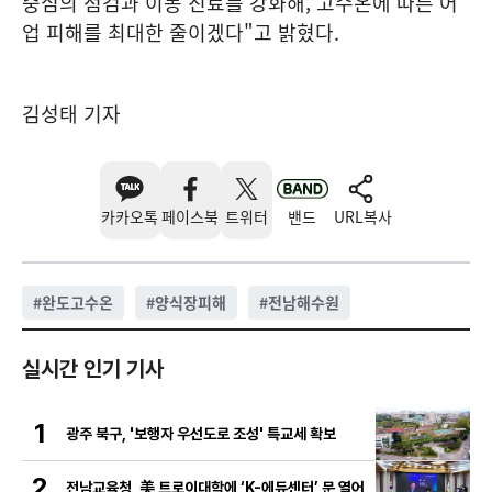
중심의 점검과 이동 진료를 강화해, 고수온에 따른 어
업 피해를 최대한 줄이겠다"고 밝혔다.
김성태 기자
카카오톡
페이스북
트위터
밴드
URL복사
#
완도고수온
#
양식장피해
#
전남해수원
실시간 인기 기사
1
광주 북구, '보행자 우선도로 조성' 특교세 확보
2
전남교육청, 美 트로이대학에 ‘K-에듀센터’ 문 열어