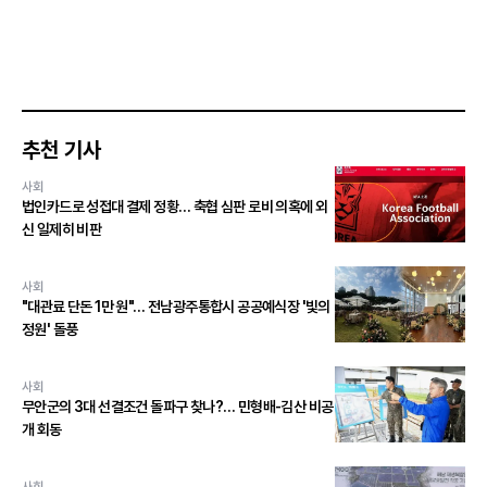
추천 기사
사회
법인카드로 성접대 결제 정황… 축협 심판 로비 의혹에 외
신 일제히 비판
사회
"대관료 단돈 1만 원"… 전남광주통합시 공공예식장 '빛의
정원' 돌풍
사회
무안군의 3대 선결조건 돌파구 찾나?… 민형배-김산 비공
개 회동
사회