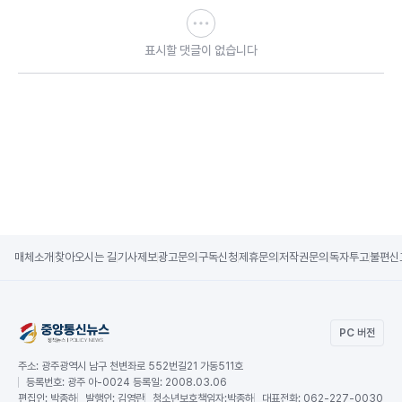
표시할 댓글이 없습니다
매체소개
찾아오시는 길
기사제보
광고문의
구독신청
제휴문의
저작권문의
독자투고
불편신
PC 버전
주소:
광주광역시 남구 천변좌로 552번길21 가동511호
등록번호:
광주 아-0024 등록일: 2008.03.06
편집인:
박종하
발행인:
김영란
청소년보호책임자:
박종하
대표전화:
062-227-0030