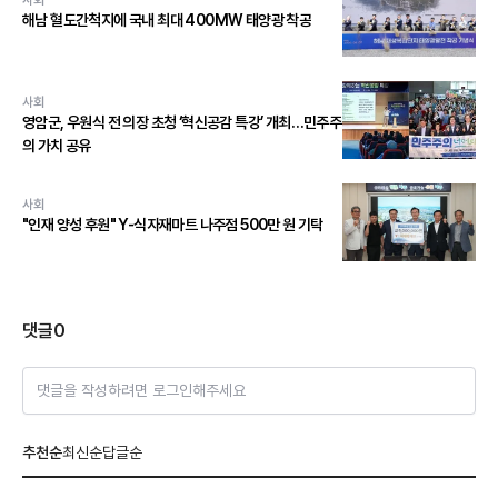
해남 혈도간척지에 국내 최대 400MW 태양광 착공
사회
영암군, 우원식 전 의장 초청 ‘혁신공감 특강’ 개최…민주주
의 가치 공유
사회
"인재 양성 후원" Y-식자재마트 나주점 500만 원 기탁
댓글
0
댓글을 작성하려면 로그인해주세요
추천순
최신순
답글순