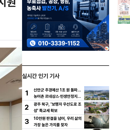
합지원
실시간 인기 기사
신안군 추경예산 1조 원 돌파…
1
농어촌 르네상스·민생안정지원
금 집중 편성
광주 북구, '보행자 우선도로 조
2
성' 특교세 확보
10만원 판결을 넘어, 우리 삶의
3
가장 높은 가치를 찾자