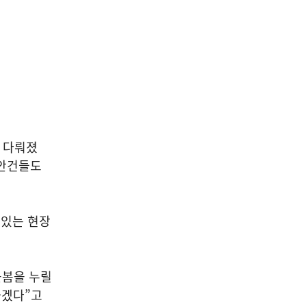
로 다뤄졌
 안건들도
 있는 현장
돌봄을 누릴
하겠다”고