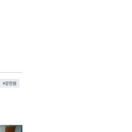
#
강진원