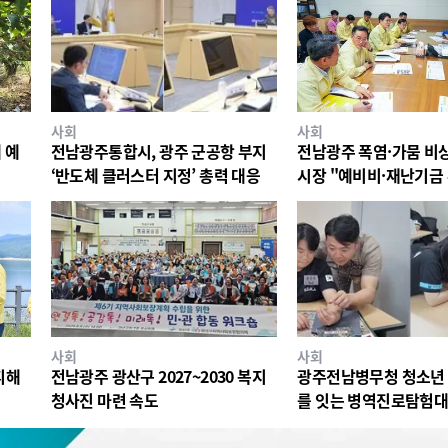
사회
사회
 예
전남광주통합시, 광주 군공항 부지
전남광주 폭염·가뭄 비
‘반도체 클러스터 지정’ 총력 대응
시장 "예비비·재난기금
대응"
사회
사회
피해
전남광주 광산구 2027~2030 복지
광주전남병무청 청소년 
청사진 마련 속도
를 잇는 병역진로탐험대