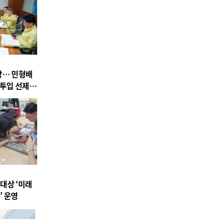
상… 민형배
 투입 선제
대상 ‘미래
’ 운영