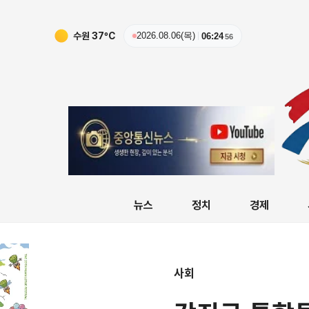
수원
37
ºC
2026.08.06(목)
06:24
58
뉴스
정치
경제
사회