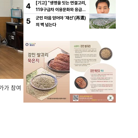
[기고] “생명을 잇는 연결고리,
4
119구급차 이용문화와 응급처
치의 중요성
군민 마음 얻어야 ‘재선’(再選)
5
의 벽 넘는다
문가가 참여