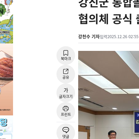
강진군 통합돌
협의체 공식 
강천수 기자
입력
2025.12.26 02:55
북마크
공유
가
글자크기
프린트
댓글