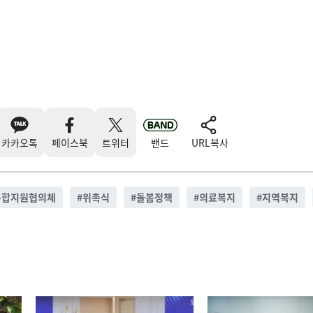
카카오톡
페이스북
트위터
밴드
URL복사
통합지원협의체
#
위촉식
#
돌봄정책
#
의료복지
#
지역복지