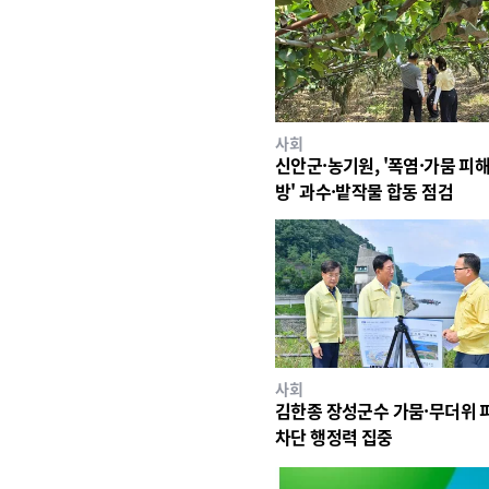
사회
신안군·농기원, '폭염·가뭄 피해
방' 과수·밭작물 합동 점검
사회
김한종 장성군수 가뭄·무더위 
차단 행정력 집중