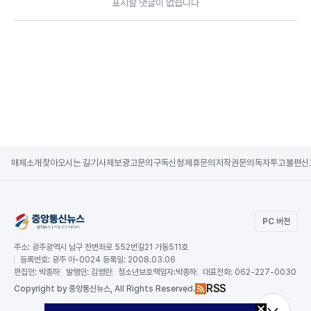
표시할 댓글이 없습니다
매체소개
찾아오시는 길
기사제보
광고문의
구독신청
제휴문의
저작권문의
독자투고
불편신
PC 버전
주소:
광주광역시 남구 천변좌로 552번길21 가동511호
등록번호:
광주 아-0024 등록일: 2008.03.06
편집인:
박종하
발행인:
김영란
청소년보호책임자:
박종하
대표전화:
062-227-0030
RSS
Copy
right by 중앙통신뉴스,
All Rights Reserved.