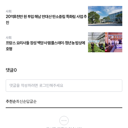
사회
20억8천만 원 투입 해남 만대산 탄소중립 특화림 사업 추
진
사회
프랑스 요리사들 장성 백양사 템플스테이·청년농 밥상에
호평
댓글
0
댓글을 작성하려면 로그인해주세요
추천순
최신순
답글순