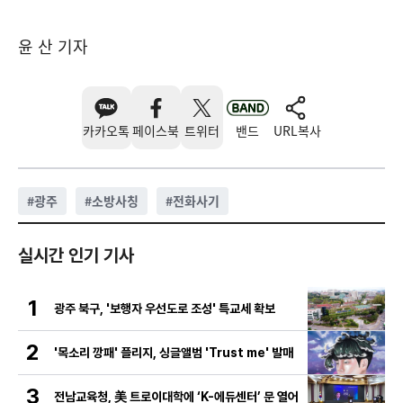
윤 산 기자
카카오톡
페이스북
트위터
밴드
URL복사
#
광주
#
소방사칭
#
전화사기
실시간 인기 기사
1
광주 북구, '보행자 우선도로 조성' 특교세 확보
2
'목소리 깡패' 플리지, 싱글앨범 'Trust me' 발매
3
전남교육청, 美 트로이대학에 ‘K-에듀센터’ 문 열어