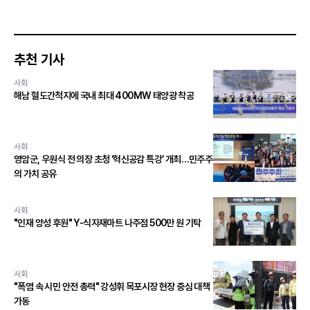
추천 기사
사회
해남 혈도간척지에 국내 최대 400MW 태양광 착공
사회
영암군, 우원식 전 의장 초청 ‘혁신공감 특강’ 개최…민주주
의 가치 공유
사회
"인재 양성 후원" Y-식자재마트 나주점 500만 원 기탁
사회
"폭염 속 시민 안전 총력" 강성휘 목포시장 현장 중심 대책
가동