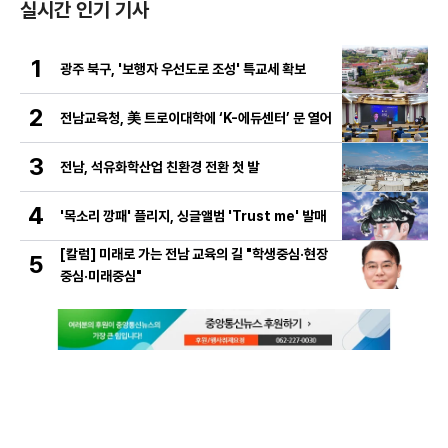
실시간 인기 기사
1
광주 북구, '보행자 우선도로 조성' 특교세 확보
2
전남교육청, 美 트로이대학에 ‘K-에듀센터’ 문 열어
3
전남, 석유화학산업 친환경 전환 첫 발
4
'목소리 깡패' 플리지, 싱글앨범 'Trust me' 발매
[칼럼] 미래로 가는 전남 교육의 길 "학생중심·현장
5
중심·미래중심"