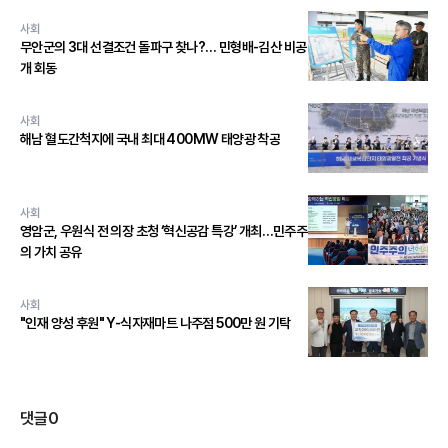
사회
무안군의 3대 선결조건 돌파구 찾나?… 민형배-김산 비공
개 회동
사회
해남 혈도간척지에 국내 최대 400MW 태양광 착공
사회
영암군, 우원식 전 의장 초청 ‘혁신공감 특강’ 개최…민주주
의 가치 공유
사회
"인재 양성 후원" Y-식자재마트 나주점 500만 원 기탁
댓글
0