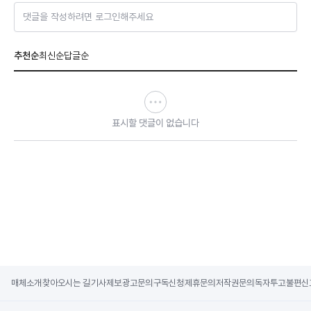
댓글을 작성하려면 로그인해주세요
추천순
최신순
답글순
표시할 댓글이 없습니다
매체소개
찾아오시는 길
기사제보
광고문의
구독신청
제휴문의
저작권문의
독자투고
불편신