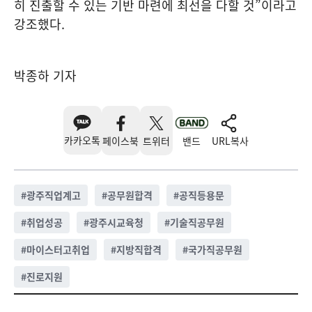
히 진출할 수 있는 기반 마련에 최선을 다할 것”이라고
강조했다.
박종하 기자
카카오톡
페이스북
트위터
밴드
URL복사
#
광주직업계고
#
공무원합격
#
공직등용문
#
취업성공
#
광주시교육청
#
기술직공무원
#
마이스터고취업
#
지방직합격
#
국가직공무원
#
진로지원