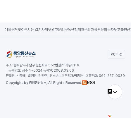
매체소개
찾아오시는 길
기사제보
광고문의
구독신청
제휴문의
저작권문의
독자투고
불편신
PC 버전
주소:
광주광역시 남구 천변좌로 552번길21 가동511호
등록번호:
광주 아-0024 등록일: 2008.03.06
편집인:
박종하
발행인:
김영란
청소년보호책임자:
박종하
대표전화:
062-227-0030
RSS
Copy
right by 중앙통신뉴스,
All Rights Reserved.