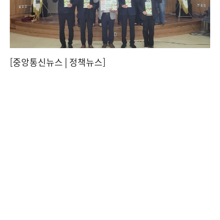
[중앙통신뉴스│정책뉴스]