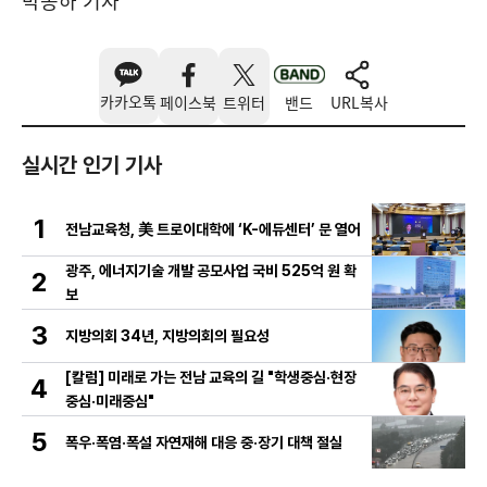
박종하 기자
카카오톡
페이스북
트위터
밴드
URL복사
실시간 인기 기사
1
전남교육청, 美 트로이대학에 ‘K-에듀센터’ 문 열어
광주, 에너지기술 개발 공모사업 국비 525억 원 확
2
보
3
지방의회 34년, 지방의회의 필요성
[칼럼] 미래로 가는 전남 교육의 길 "학생중심·현장
4
중심·미래중심"
5
폭우·폭염·폭설 자연재해 대응 중·장기 대책 절실