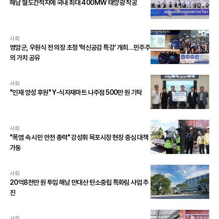
해남 혈도간척지에 국내 최대 400MW 태양광 착공
사회
영암군, 우원식 전 의장 초청 ‘혁신공감 특강’ 개최…민주주
의 가치 공유
사회
"인재 양성 후원" Y-식자재마트 나주점 500만 원 기탁
사회
"폭염 속 시민 안전 총력" 강성휘 목포시장 현장 중심 대책
가동
사회
20억8천만 원 투입 해남 만대산 탄소중립 특화림 사업 추
진
사회