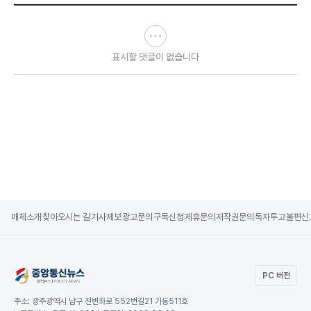
표시할 댓글이 없습니다
매체소개
찾아오시는 길
기사제보
광고문의
구독신청
제휴문의
저작권문의
독자투고
불편신
PC 버전
주소:
광주광역시 남구 천변좌로 552번길21 가동511호