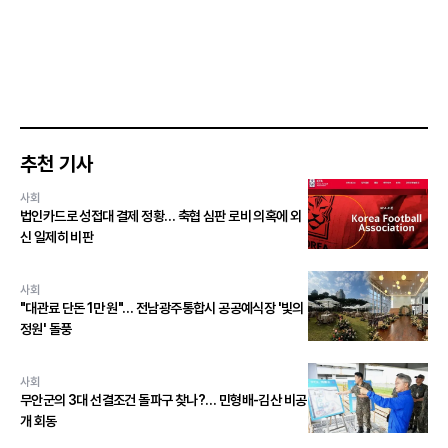
추천 기사
사회
법인카드로 성접대 결제 정황… 축협 심판 로비 의혹에 외
신 일제히 비판
사회
"대관료 단돈 1만 원"… 전남광주통합시 공공예식장 '빛의
정원' 돌풍
사회
무안군의 3대 선결조건 돌파구 찾나?… 민형배-김산 비공
개 회동