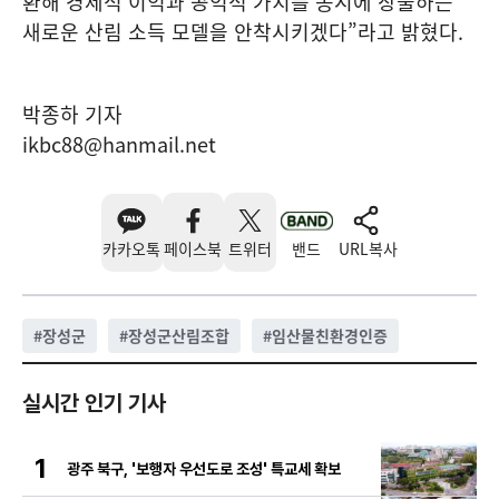
환해 경제적 이익과 공익적 가치를 동시에 창출하는
새로운 산림 소득 모델을 안착시키겠다”라고 밝혔다.
박종하 기자
ikbc88@hanmail.net
카카오톡
페이스북
트위터
밴드
URL복사
#
장성군
#
장성군산림조합
#
임산물친환경인증
실시간 인기 기사
1
광주 북구, '보행자 우선도로 조성' 특교세 확보