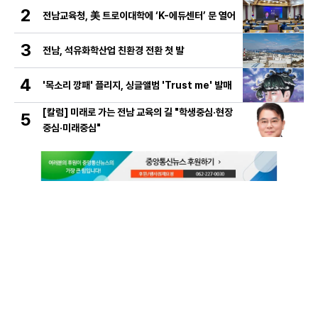
2
전남교육청, 美 트로이대학에 ‘K-에듀센터’ 문 열어
3
전남, 석유화학산업 친환경 전환 첫 발
4
'목소리 깡패' 플리지, 싱글앨범 'Trust me' 발매
[칼럼] 미래로 가는 전남 교육의 길 "학생중심·현장
5
중심·미래중심"