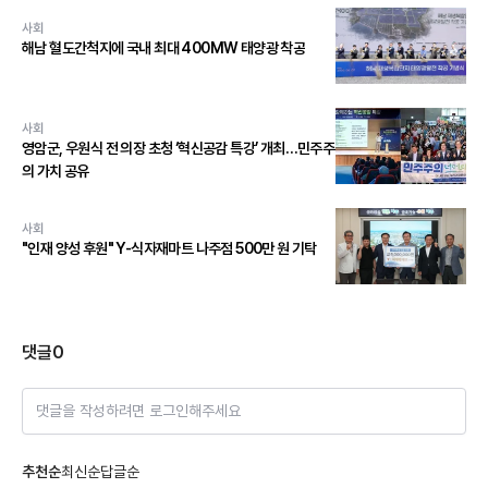
사회
해남 혈도간척지에 국내 최대 400MW 태양광 착공
사회
영암군, 우원식 전 의장 초청 ‘혁신공감 특강’ 개최…민주주
의 가치 공유
사회
"인재 양성 후원" Y-식자재마트 나주점 500만 원 기탁
댓글
0
댓글을 작성하려면 로그인해주세요
추천순
최신순
답글순