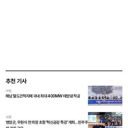
추천 기사
사회
해남 혈도간척지에 국내 최대 400MW 태양광 착공
사회
영암군, 우원식 전 의장 초청 ‘혁신공감 특강’ 개최…민주주