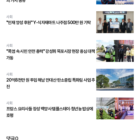
의 가치 공유
사회
"인재 양성 후원" Y-식자재마트 나주점 500만 원 기탁
사회
"폭염 속 시민 안전 총력" 강성휘 목포시장 현장 중심 대책
가동
사회
20억8천만 원 투입 해남 만대산 탄소중립 특화림 사업 추
진
사회
프랑스 요리사들 장성 백양사 템플스테이·청년농 밥상에
호평
댓글
0