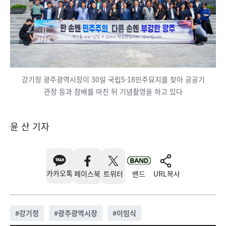
강기정 광주광역시장이 30일 국립5·18민주묘지를 찾아 공공기
관장 등과 참배를 마친 뒤 기념촬영을 하고 있다
윤 산 기자
카카오톡
페이스북
트위터
밴드
URL복사
#
강기정
#
광주광역시장
#
이임식