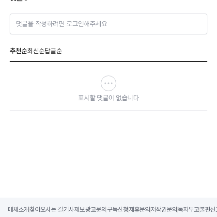
댓글을 작성하려면 로그인해주세요
추천순
최신순
답글순
표시할 댓글이 없습니다
매체소개
찾아오시는 길
기사제보
광고문의
구독신청
제휴문의
저작권문의
독자투고
불편신