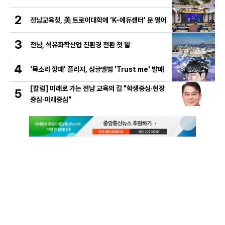
2
전남교육청, 美 트로이대학에 ‘K-에듀센터’ 문 열어
3
전남, 석유화학산업 친환경 전환 첫 발
4
'목소리 깡패' 플리지, 싱글앨범 'Trust me' 발매
[칼럼] 미래로 가는 전남 교육의 길 "학생중심·현장
5
중심·미래중심"