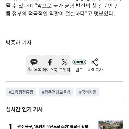
될 수 있다며 “앞으로 국가 균형 발전의 첫 관문인 만
큼 정부의 적극적인 역할이 절실하다”고 덧붙였다.
박종하 기자
카카오톡
페이스북
트위터
밴드
URL복사
#
교육행정통합
#
광주전남교육청
#
국비지원
실시간 인기 기사
1
광주 북구, '보행자 우선도로 조성' 특교세 확보