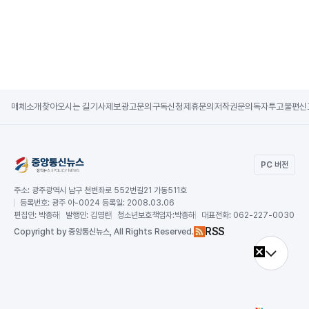
매체소개
찾아오시는 길
기사제보
광고문의
구독신청
제휴문의
저작권문의
독자투고
불편신
PC 버전
주소:
광주광역시 남구 천변좌로 552번길21 가동511호
등록번호:
광주 아-0024 등록일: 2008.03.06
편집인:
박종하
발행인:
김영란
청소년보호책임자:
박종하
대표전화:
062-227-0030
RSS
Copy
right by 중앙통신뉴스,
All Rights Reserved.