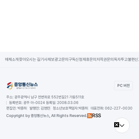
매체소개
찾아오시는 길
기사제보
광고문의
구독신청
제휴문의
저작권문의
독자투고
불편신
PC 버전
주소:
광주광역시 남구 천변좌로 552번길21 가동511호
등록번호:
광주 아-0024 등록일: 2008.03.06
편집인:
박종하
발행인:
김영란
청소년보호책임자:
박종하
대표전화:
062-227-0030
RSS
Copy
right by 중앙통신뉴스,
All Rights Reserved.