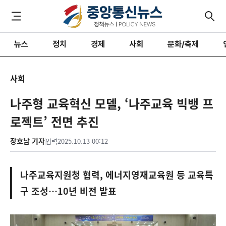
뉴스
정치
경제
사회
문화/축제
사회
나주형 교육혁신 모델, ‘나주교육 빅뱅 프
로젝트’ 전면 추진
장호남 기자
입력
2025.10.13 00:12
나주교육지원청 협력, 에너지영재교육원 등 교육특
구 조성…10년 비전 발표