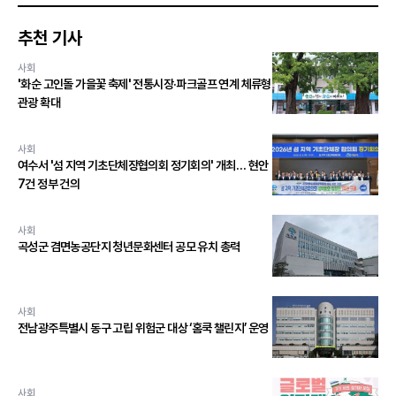
추천 기사
사회
'화순 고인돌 가을꽃 축제' 전통시장·파크골프 연계 체류형
관광 확대
사회
여수서 '섬 지역 기초단체장협의회 정기회의' 개최… 현안
7건 정부 건의
사회
곡성군 겸면농공단지 청년문화센터 공모 유치 총력
사회
전남광주특별시 동구 고립 위험군 대상 ‘홈쿡 챌린지’ 운영
사회