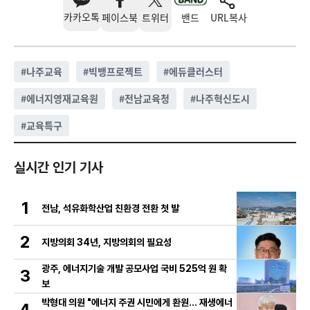
카카오톡
페이스북
트위터
밴드
URL복사
#
나주교육
#
빅뱅프로젝트
#
에듀클러스터
#
에너지영재교육원
#
전남교육청
#
나주혁신도시
#
교육특구
실시간 인기 기사
1
전남, 석유화학산업 친환경 전환 첫 발
2
지방의회 34년, 지방의회의 필요성
광주, 에너지기술 개발 공모사업 국비 525억 원 확
3
보
박형대 의원 "에너지 주권 시민에게 환원... 재생에너
4