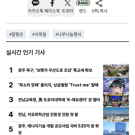
카카오톡
페이스북
트위터
밴드
URL복사
#
함평군
#
식목일
#
나무나눔행사
실시간 인기 기사
1
광주 북구, '보행자 우선도로 조성' 특교세 확보
2
'목소리 깡패' 플리지, 싱글앨범 'Trust me' 발매
3
전남교육청, 美 트로이대학에 ‘K-에듀센터’ 문 열어
4
전남, 석유화학산업 친환경 전환 첫 발
광주, 에너지기술 개발 공모사업 국비 525억 원 확
5
보