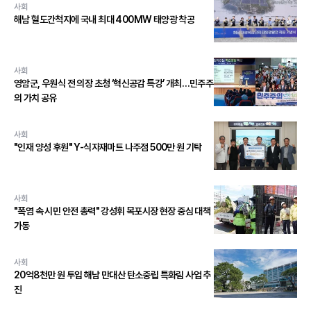
사회
해남 혈도간척지에 국내 최대 400MW 태양광 착공
사회
영암군, 우원식 전 의장 초청 ‘혁신공감 특강’ 개최…민주주
의 가치 공유
사회
"인재 양성 후원" Y-식자재마트 나주점 500만 원 기탁
사회
"폭염 속 시민 안전 총력" 강성휘 목포시장 현장 중심 대책
가동
사회
20억8천만 원 투입 해남 만대산 탄소중립 특화림 사업 추
진