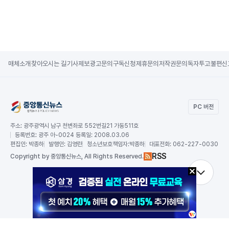
매체소개
찾아오시는 길
기사제보
광고문의
구독신청
제휴문의
저작권문의
독자투고
불편신
PC 버전
주소:
광주광역시 남구 천변좌로 552번길21 가동511호
등록번호:
광주 아-0024 등록일: 2008.03.06
편집인:
박종하
발행인:
김영란
청소년보호책임자:
박종하
대표전화:
062-227-0030
RSS
Copy
right by 중앙통신뉴스,
All Rights Reserved.