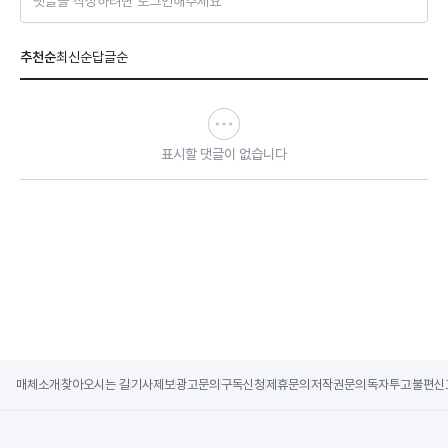
댓글을 작성하려면 로그인해주세요
추천순
최신순
답글순
표시할 댓글이 없습니다
매체소개
찾아오시는 길
기사제보
광고문의
구독신청
제휴문의
저작권문의
독자투고
불편신