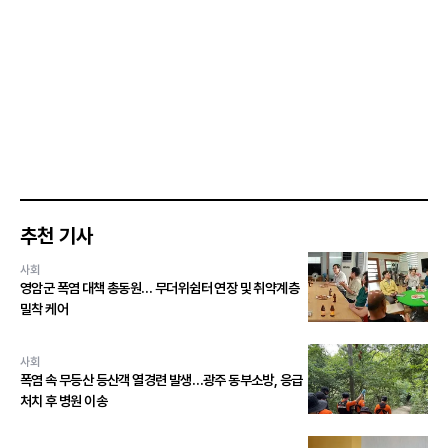
추천 기사
사회
영암군 폭염 대책 총동원… 무더위쉼터 연장 및 취약계층
밀착 케어
사회
폭염 속 무등산 등산객 열경련 발생…광주 동부소방, 응급
처치 후 병원 이송