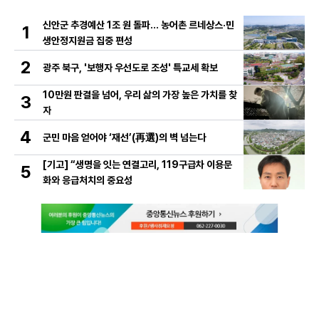
신안군 추경예산 1조 원 돌파… 농어촌 르네상스·민
1
생안정지원금 집중 편성
2
광주 북구, '보행자 우선도로 조성' 특교세 확보
10만원 판결을 넘어, 우리 삶의 가장 높은 가치를 찾
3
자
4
군민 마음 얻어야 ‘재선’(再選)의 벽 넘는다
[기고] “생명을 잇는 연결고리, 119구급차 이용문
5
화와 응급처치의 중요성