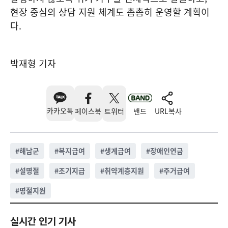
현장 중심의 상담 지원 체계도 촘촘히 운영할 계획이
다.
박재형 기자
카카오톡
페이스북
트위터
밴드
URL복사
#
해남군
#
복지급여
#
생계급여
#
장애인연금
#
설명절
#
조기지급
#
취약계층지원
#
주거급여
#
명절지원
실시간 인기 기사