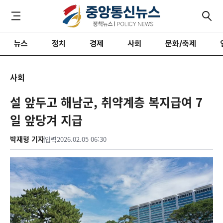
뉴스
정치
경제
사회
문화/축제
사회
설 앞두고 해남군, 취약계층 복지급여 7
일 앞당겨 지급
박재형 기자
입력
2026.02.05 06:30