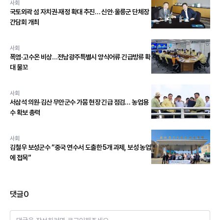
사회
국토외곽 섬 자치권·재정 확대 추진… 신안·울릉군 단체장
간담회 개최
사회
폭염·고수온 비상…전남광주특별시 양식어류 긴급방류 확
대 물꼬
사회
서삼석 의원·김산 무안군수 가뭄 현장 긴급 점검… 농업용
수 확보 총력
사회
김철우 보성군수 “중국 연수서 도출한 5개 과제, 보성 농업
에 접목”
댓글
0