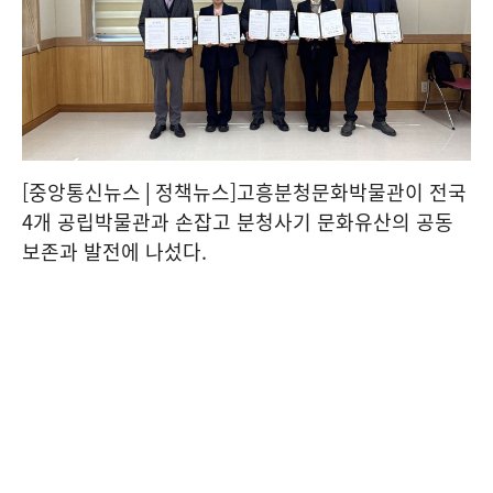
[중앙통신뉴스│정책뉴스]고흥분청문화박물관이 전국
4개 공립박물관과 손잡고 분청사기 문화유산의 공동
보존과 발전에 나섰다.