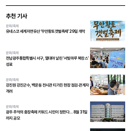
추천 기사
문화/축제
유네스코 세계자연유산 ‘무안황토갯벌축제’ 29일 개막
문화/축제
전남광주통합특별시 서구, 열대야 날린 ‘서빛마루 북캉스’
성료
문화/축제
강진원 강진군수, 백운동 전시관 티가든 현장 점검·관계자
격려
문화/축제
광주 추억의 충장축제 키워드 시민이 정한다… 8월 31일
까지 공모