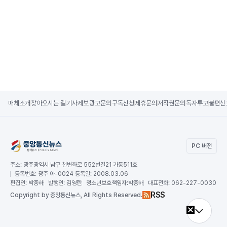
매체소개
찾아오시는 길
기사제보
광고문의
구독신청
제휴문의
저작권문의
독자투고
불편신
PC 버전
주소:
광주광역시 남구 천변좌로 552번길21 가동511호
등록번호:
광주 아-0024 등록일: 2008.03.06
편집인:
박종하
발행인:
김영란
청소년보호책임자:
박종하
대표전화:
062-227-0030
RSS
Copy
right by 중앙통신뉴스,
All Rights Reserved.