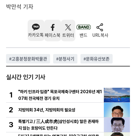
박만석 기자
카카오톡
페이스북
트위터
밴드
URL복사
#
고흥분청문화박물관
#
분청사기
#
문화유산보존
실시간 인기 기사
"하키 인프라 입증" 목포국제축구센터 2026년 제1
1
07회 전국체전 경기 유치
2
지방의회 34년, 지방의회의 필요성
특별기고 / 三人成市虎(삼인성시호) 말은 존재하
3
지 않는 호랑이도 만든다