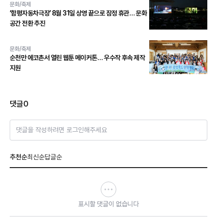
문화/축제
‘함평자동차극장’ 8월 31일 상영 끝으로 잠정 휴관… 문화
공간 전환 추진
문화/축제
순천만 에코촌서 열린 웹툰 메이커톤… 우수작 후속 제작
지원
댓글
0
댓글을 작성하려면 로그인해주세요
추천순
최신순
답글순
표시할 댓글이 없습니다