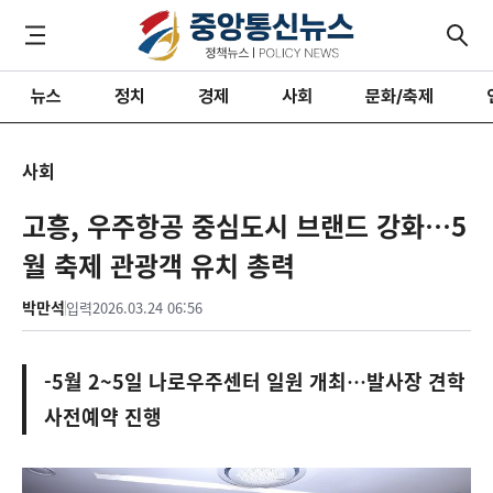
뉴스
정치
경제
사회
문화/축제
사회
고흥, 우주항공 중심도시 브랜드 강화…5
월 축제 관광객 유치 총력
박만석
입력
2026.03.24 06:56
-5월 2~5일 나로우주센터 일원 개최…발사장 견학
사전예약 진행