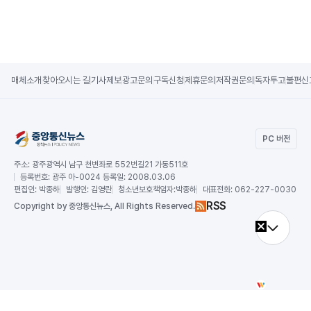
매체소개
찾아오시는 길
기사제보
광고문의
구독신청
제휴문의
저작권문의
독자투고
불편신
PC 버전
주소:
광주광역시 남구 천변좌로 552번길21 가동511호
등록번호:
광주 아-0024 등록일: 2008.03.06
편집인:
박종하
발행인:
김영란
청소년보호책임자:
박종하
대표전화:
062-227-0030
RSS
Copy
right by 중앙통신뉴스,
All Rights Reserved.