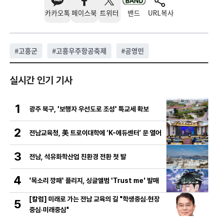
카카오톡
페이스북
트위터
밴드
URL복사
#
고흥군
#
고흥우주항공축제
#
공영민
실시간 인기 기사
1
광주 북구, '보행자 우선도로 조성' 특교세 확보
2
전남교육청, 美 트로이대학에 ‘K-에듀센터’ 문 열어
3
전남, 석유화학산업 친환경 전환 첫 발
4
'목소리 깡패' 플리지, 싱글앨범 'Trust me' 발매
[칼럼] 미래로 가는 전남 교육의 길 "학생중심·현장
5
중심·미래중심"