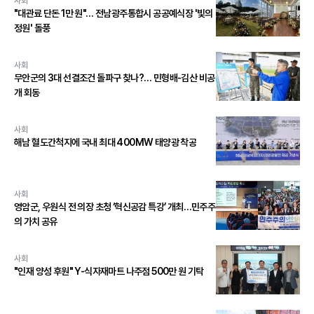
사회
"대관료 단돈 1만 원"… 전남광주통합시 공공예식장 '빛의
정원' 돌풍
사회
무안군의 3대 선결조건 돌파구 찾나?… 민형배-김산 비공
개 회동
사회
해남 혈도간척지에 국내 최대 400MW 태양광 착공
사회
영암군, 우원식 전 의장 초청 ‘혁신공감 특강’ 개최…민주주
의 가치 공유
사회
"인재 양성 후원" Y-식자재마트 나주점 500만 원 기탁