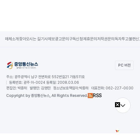
매체소개
찾아오시는 길
기사제보
광고문의
구독신청
제휴문의
저작권문의
독자투고
불편신
PC 버전
주소:
광주광역시 남구 천변좌로 552번길21 가동511호
등록번호:
광주 아-0024 등록일: 2008.03.06
편집인:
박종하
발행인:
김영란
청소년보호책임자:
박종하
대표전화:
062-227-0030
RSS
Copy
right by 중앙통신뉴스,
All Rights Reserved.