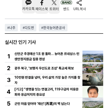
카카오톡
페이스북
트위터
밴드
URL복사
#
나주
#
다도면
#
한국농어촌공사
실시간 인기 기사
신안군 추경예산 1조 원 돌파… 농어촌 르네상스·민
1
생안정지원금 집중 편성
2
광주 북구, '보행자 우선도로 조성' 특교세 확보
10만원 판결을 넘어, 우리 삶의 가장 높은 가치를 찾
3
자
[기고] “생명을 잇는 연결고리, 119구급차 이용문
4
화와 응급처치의 중요성
5
군민 마음 얻어야 ‘재선’(再選)의 벽 넘는다