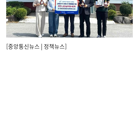
[중앙통신뉴스│정책뉴스]