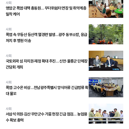
사회
영암군 폭염 대책 총동원… 무더위쉼터 연장 및 취약계층
밀착 케어
사회
폭염 속 무등산 등산객 열경련 발생…광주 동부소방, 응급
처치 후 병원 이송
사회
국토외곽 섬 자치권·재정 확대 추진… 신안·울릉군 단체장
간담회 개최
사회
폭염·고수온 비상…전남광주특별시 양식어류 긴급방류 확
대 물꼬
사회
서삼석 의원·김산 무안군수 가뭄 현장 긴급 점검… 농업용
수 확보 총력