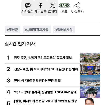
카카오톡
페이스북
트위터
밴드
URL복사
#
무안군
#
사회적경제기업
#
택배비지원
실시간 인기 기사
1
광주 북구, '보행자 우선도로 조성' 특교세 확보
2
전남교육청, 美 트로이대학에 ‘K-에듀센터’ 문 열어
3
전남, 석유화학산업 친환경 전환 첫 발
4
'목소리 깡패' 플리지, 싱글앨범 'Trust me' 발매
[칼럼] 미래로 가는 전남 교육의 길 "학생중심·현장
5