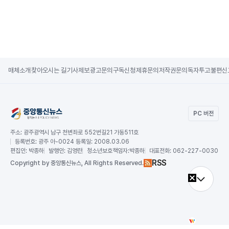
매체소개
찾아오시는 길
기사제보
광고문의
구독신청
제휴문의
저작권문의
독자투고
불편신
PC 버전
주소:
광주광역시 남구 천변좌로 552번길21 가동511호
등록번호:
광주 아-0024 등록일: 2008.03.06
편집인:
박종하
발행인:
김영란
청소년보호책임자:
박종하
대표전화:
062-227-0030
RSS
Copy
right by 중앙통신뉴스,
All Rights Reserved.