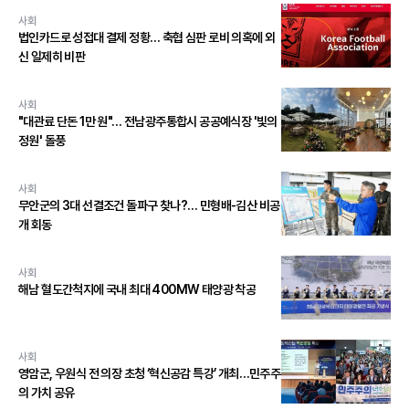
사회
법인카드로 성접대 결제 정황… 축협 심판 로비 의혹에 외
신 일제히 비판
사회
"대관료 단돈 1만 원"… 전남광주통합시 공공예식장 '빛의
정원' 돌풍
사회
무안군의 3대 선결조건 돌파구 찾나?… 민형배-김산 비공
개 회동
사회
해남 혈도간척지에 국내 최대 400MW 태양광 착공
사회
영암군, 우원식 전 의장 초청 ‘혁신공감 특강’ 개최…민주주
의 가치 공유