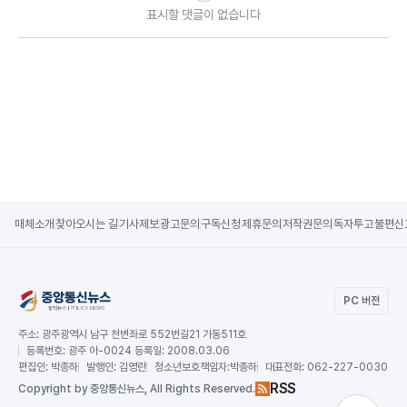
표시할 댓글이 없습니다
매체소개
찾아오시는 길
기사제보
광고문의
구독신청
제휴문의
저작권문의
독자투고
불편신
PC 버전
주소:
광주광역시 남구 천변좌로 552번길21 가동511호
등록번호:
광주 아-0024 등록일: 2008.03.06
편집인:
박종하
발행인:
김영란
청소년보호책임자:
박종하
대표전화:
062-227-0030
RSS
Copy
right by 중앙통신뉴스,
All Rights Reserved.