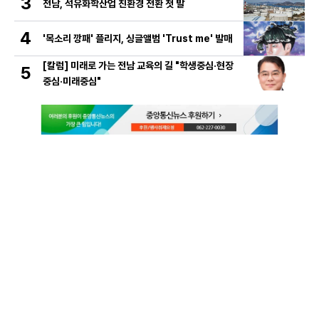
3
전남, 석유화학산업 친환경 전환 첫 발
4
'목소리 깡패' 플리지, 싱글앨범 'Trust me' 발매
[칼럼] 미래로 가는 전남 교육의 길 "학생중심·현장
5
중심·미래중심"