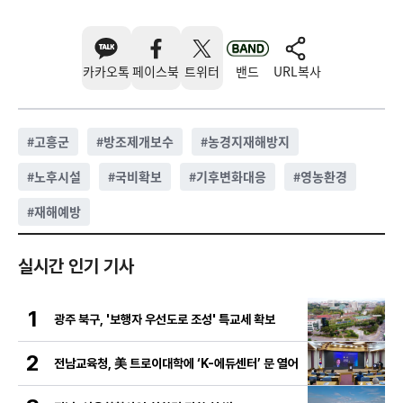
카카오톡
페이스북
트위터
밴드
URL복사
#
고흥군
#
방조제개보수
#
농경지재해방지
#
노후시설
#
국비확보
#
기후변화대응
#
영농환경
#
재해예방
실시간 인기 기사
1
광주 북구, '보행자 우선도로 조성' 특교세 확보
2
전남교육청, 美 트로이대학에 ‘K-에듀센터’ 문 열어