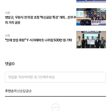
사회
영암군, 우원식 전 의장 초청 ‘혁신공감 특강’ 개최…민주주
의 가치 공유
사회
"인재 양성 후원" Y-식자재마트 나주점 500만 원 기탁
댓글
0
댓글을 작성하려면 로그인해주세요
추천순
최신순
답글순