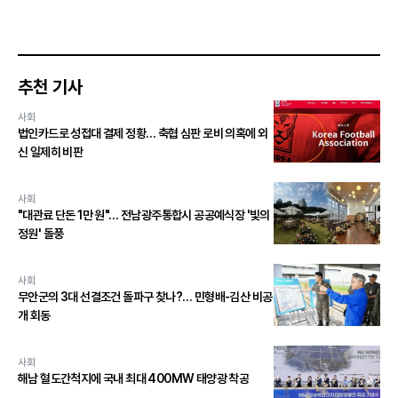
추천 기사
사회
법인카드로 성접대 결제 정황… 축협 심판 로비 의혹에 외
신 일제히 비판
사회
"대관료 단돈 1만 원"… 전남광주통합시 공공예식장 '빛의
정원' 돌풍
사회
무안군의 3대 선결조건 돌파구 찾나?… 민형배-김산 비공
개 회동
사회
해남 혈도간척지에 국내 최대 400MW 태양광 착공