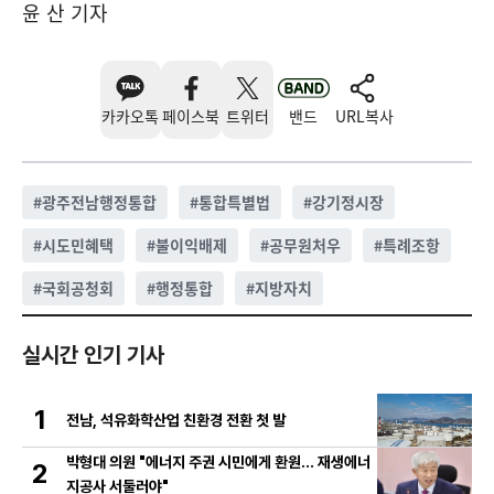
윤 산 기자
카카오톡
페이스북
트위터
밴드
URL복사
#
광주전남행정통합
#
통합특별법
#
강기정시장
#
시도민혜택
#
불이익배제
#
공무원처우
#
특례조항
#
국회공청회
#
행정통합
#
지방자치
실시간 인기 기사
1
전남, 석유화학산업 친환경 전환 첫 발
박형대 의원 "에너지 주권 시민에게 환원... 재생에너
2
지공사 서둘러야"