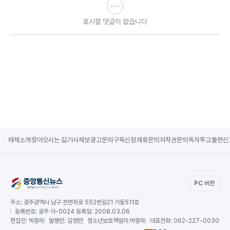
표시할 댓글이 없습니다
매체소개
찾아오시는 길
기사제보
광고문의
구독신청
제휴문의
저작권문의
독자투고
불편신
PC 버전
주소:
광주광역시 남구 천변좌로 552번길21 가동511호
등록번호:
광주 아-0024 등록일: 2008.03.06
편집인:
박종하
발행인:
김영란
청소년보호책임자:
박종하
대표전화:
062-227-0030