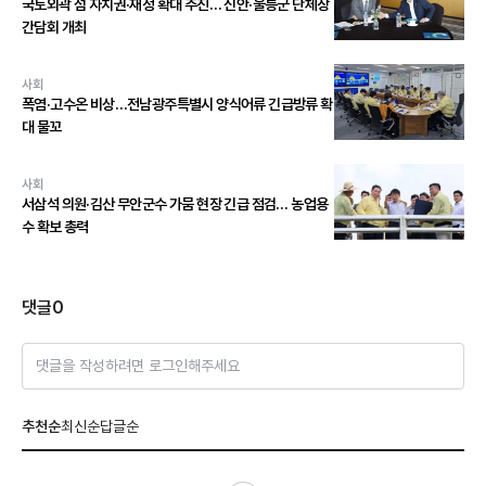
국토외곽 섬 자치권·재정 확대 추진… 신안·울릉군 단체장
간담회 개최
사회
폭염·고수온 비상…전남광주특별시 양식어류 긴급방류 확
대 물꼬
사회
서삼석 의원·김산 무안군수 가뭄 현장 긴급 점검… 농업용
수 확보 총력
댓글
0
댓글을 작성하려면 로그인해주세요
추천순
최신순
답글순