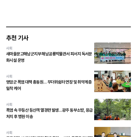
추천 기사
사회
새마을문고해남군지부 해남공룡박물관서 피서지 독서문
화시설 운영
사회
영암군 폭염 대책 총동원… 무더위쉼터 연장 및 취약계층
밀착 케어
사회
폭염 속 무등산 등산객 열경련 발생…광주 동부소방, 응급
처치 후 병원 이송
사회