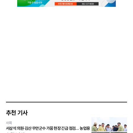
추천 기사
사회
서삼석 의원·김산 무안군수 가뭄 현장 긴급 점검… 농업용