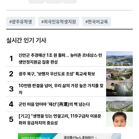
#
광주유학생
#
외국인유학생지원
#
한국어교육
실시간 인기 기사
신안군 추경예산 1조 원 돌파… 농어촌 르네상스·민
1
생안정지원금 집중 편성
2
광주 북구, '보행자 우선도로 조성' 특교세 확보
10만원 판결을 넘어, 우리 삶의 가장 높은 가치를 찾
3
자
4
군민 마음 얻어야 ‘재선’(再選)의 벽 넘는다
[기고] “생명을 잇는 연결고리, 119구급차 이용문
5
화와 응급처치의 중요성