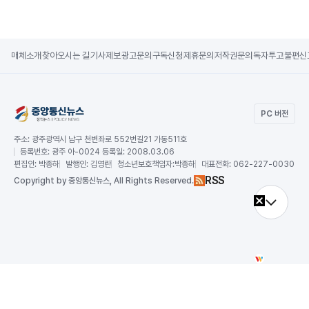
매체소개
찾아오시는 길
기사제보
광고문의
구독신청
제휴문의
저작권문의
독자투고
불편신
PC 버전
주소:
광주광역시 남구 천변좌로 552번길21 가동511호
등록번호:
광주 아-0024 등록일: 2008.03.06
편집인:
박종하
발행인:
김영란
청소년보호책임자:
박종하
대표전화:
062-227-0030
RSS
Copy
right by 중앙통신뉴스,
All Rights Reserved.