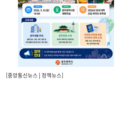
[중앙통신뉴스│정책뉴스]