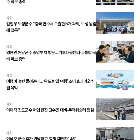
수 확보 총력
사회
김철우 보성군수 “중국 연수서 도출한 5개 과제, 보성 농업
에 접목”
사회
명현관 해남군수 중앙부처 방문…기후대응센터·교통망 국
비 확보 총력
사회
여행비 절반 돌려준다…‘완도 반값 여행’ 소비 효과 42억
원 육박
사회
이재각 진도군수 어업 현장 고수온 대비·무더위쉼터 점검
사회
이남오 군수 휴가 반납하고 ‘함평 대전환’ 속도