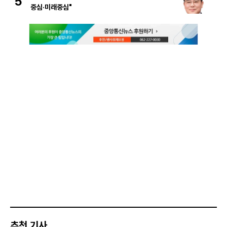
5
중심·미래중심"
추천 기사