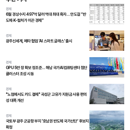
경제
6월 경상수지 497억 달러 역대 최대 흑자… 안도걸 “반
도체·K-컬처가 이끈 경제”
경제
광주신세계, 메타 협업 ‘AI 스마트 글래스’ 출시
경제
GPU 5만 장 확보 정조준… 해남 국가AI컴퓨팅센터 첨단
클러스터 조성 시동
경제
"노점에서도 카드 결제" 곡성군 고유가 지원금 사용 편의
성 대폭 개선
경제
국토부 광주 군공항 부지 '호남권 반도체 국가산단' 후보지
확정