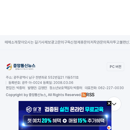
매체소개
찾아오시는 길
기사제보
광고문의
구독신청
제휴문의
저작권문의
독자투고
불편신
PC 버전
주소:
광주광역시 남구 천변좌로 552번길21 가동511호
등록번호:
광주 아-0024 등록일: 2008.03.06
편집인:
박종하
발행인:
김영란
청소년보호책임자:
박종하
대표전화:
062-227-0030
RSS
Copy
right by 중앙통신뉴스,
All Rights Reserved.