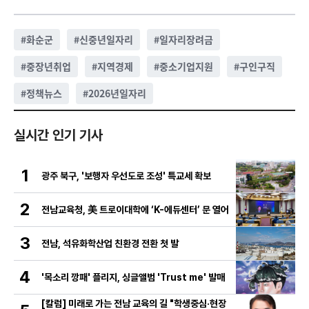
#
화순군
#
신중년일자리
#
일자리장려금
#
중장년취업
#
지역경제
#
중소기업지원
#
구인구직
#
정책뉴스
#
2026년일자리
실시간 인기 기사
1
광주 북구, '보행자 우선도로 조성' 특교세 확보
2
전남교육청, 美 트로이대학에 ‘K-에듀센터’ 문 열어
3
전남, 석유화학산업 친환경 전환 첫 발
4
'목소리 깡패' 플리지, 싱글앨범 'Trust me' 발매
[칼럼] 미래로 가는 전남 교육의 길 "학생중심·현장