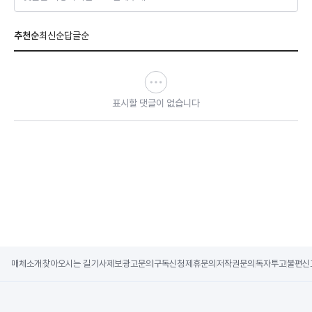
추천순
최신순
답글순
표시할 댓글이 없습니다
매체소개
찾아오시는 길
기사제보
광고문의
구독신청
제휴문의
저작권문의
독자투고
불편신