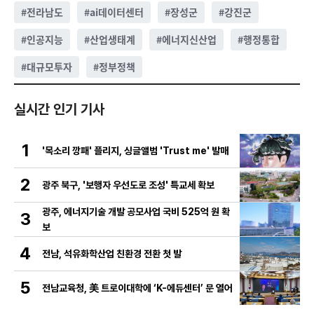
#
전라남도
#
ai데이터센터
#
장성군
#
강진군
#
인공지능
#
산업생태계
#
에너지신산업
#
행정통합
#
대규모투자
#
정부정책
실시간 인기 기사
1
'목소리 깡패' 플리지, 싱글앨범 'Trust me' 발매
2
광주 북구, '보행자 우선도로 조성' 특교세 확보
광주, 에너지기술 개발 공모사업 국비 525억 원 확
3
보
4
전남, 석유화학산업 친환경 전환 첫 발
5
전남교육청, 美 트로이대학에 ‘K-에듀센터’ 문 열어