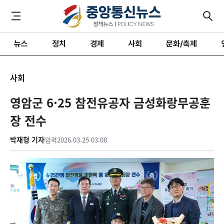
뉴스
정치
경제
사회
문화/축제
사회
영암군 6·25 참전유공자 금성화랑무공훈
장 전수
박재형 기자
입력
2026.03.25 03:08