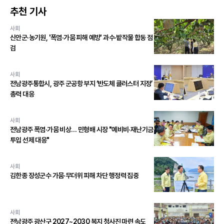
추천 기사
사회
신안군·농기원, '폭염·가뭄 피해 예방' 과수·밭작물 합동 점
검
사회
전남광주통합시, 광주 군공항 부지 ‘반도체 클러스터 지정’
총력 대응
사회
전남광주 폭염·가뭄 비상… 민형배 시장 "예비비·재난기금
투입 선제 대응"
사회
김한종 장성군수 가뭄·무더위 피해 차단 행정력 집중
사회
전남광주 광산구 2027~2030 복지 청사진 마련 속도