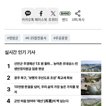
카카오톡
페이스북
트위터
밴드
URL복사
#
영암군
#
6·25참전용사
#
무공훈장
실시간 인기 기사
신안군 추경예산 1조 원 돌파… 농어촌 르네상스·민
1
생안정지원금 집중 편성
2
광주 북구, '보행자 우선도로 조성' 특교세 확보
10만원 판결을 넘어, 우리 삶의 가장 높은 가치를 찾
3
자
4
군민 마음 얻어야 ‘재선’(再選)의 벽 넘는다