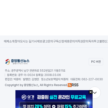
매체소개
찾아오시는 길
기사제보
광고문의
구독신청
제휴문의
저작권문의
독자투고
불편신
PC 버전
주소:
광주광역시 남구 천변좌로 552번길21 가동511호
등록번호:
광주 아-0024 등록일: 2008.03.06
편집인:
박종하
발행인:
김영란
청소년보호책임자:
박종하
대표전화:
062-227-0030
RSS
Copy
right by 중앙통신뉴스,
All Rights Reserved.