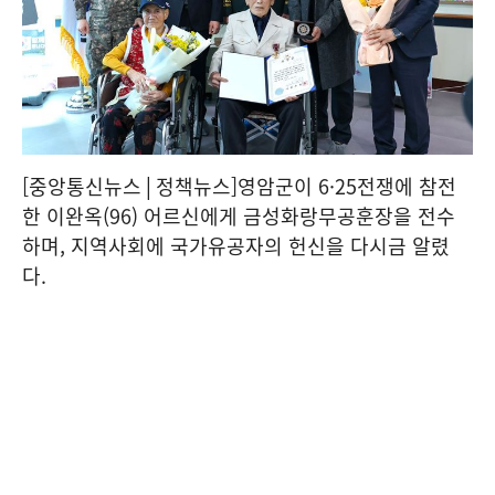
[중앙통신뉴스│정책뉴스]영암군이 6·25전쟁에 참전
한 이완옥(96) 어르신에게 금성화랑무공훈장을 전수
하며, 지역사회에 국가유공자의 헌신을 다시금 알렸
다.