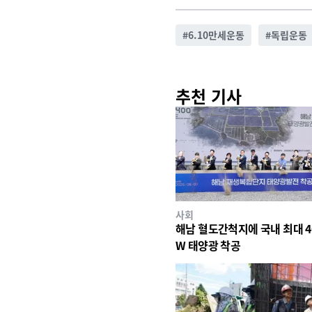
#
6.10만세운동
#
독립운동
추천 기사
사회
해남 혈도간척지에 국내 최대 4
W 태양광 착공