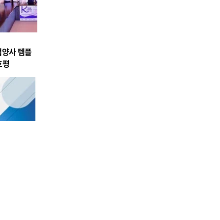
백양사 템플
호평