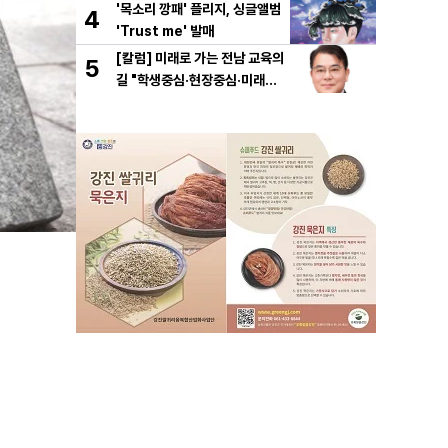
'목소리 깡패' 플리지, 싱글앨범
4
'Trust me' 발매
[칼럼] 미래로 가는 전남 교육의
5
길 "학생중심·현장중심·미래중
심"