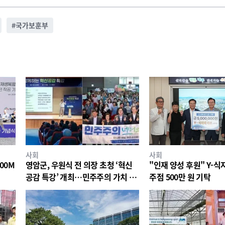
#
국가보훈부
사회
사회
00M
영암군, 우원식 전 의장 초청 ‘혁신
"인재 양성 후원" Y-
공감 특강’ 개최…민주주의 가치 공
주점 500만 원 기탁
유