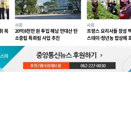
사회
사회
휘 목
20억8천만 원 투입 해남 만대산 탄
프랑스 요리사들 장성 
소중립 특화림 사업 추진
스테이·청년농 밥상에 