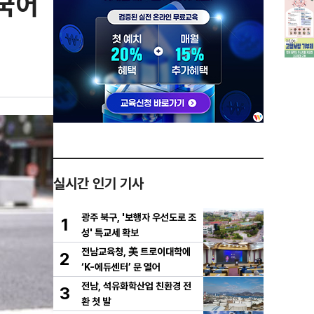
다국어
실시간 인기 기사
광주 북구, '보행자 우선도로 조
1
성' 특교세 확보
전남교육청, 美 트로이대학에
2
‘K-에듀센터’ 문 열어
전남, 석유화학산업 친환경 전
3
환 첫 발