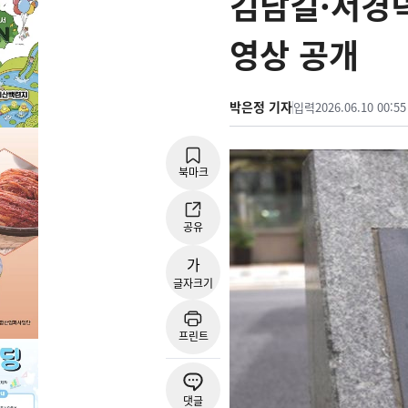
김남길·서경덕
영상 공개
박은정 기자
입력
2026.06.10 00:55
북마크
공유
가
글자크기
프린트
댓글